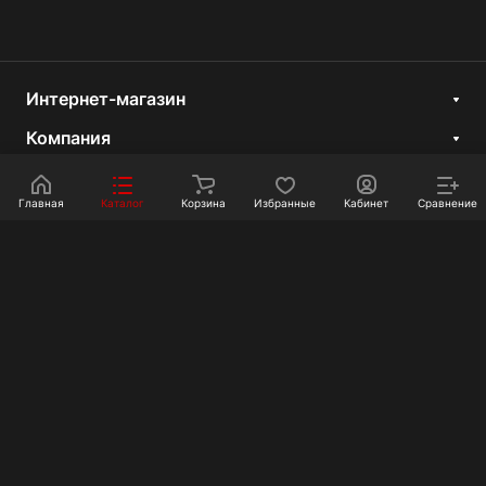
Интернет-магазин
Компания
Информация
Главная
Каталог
Корзина
Избранные
Кабинет
Сравнение
Покупателям
Контакты
+7 351 750-10-20
sale@ot-i-do.ru
Челябинск, ул. Луценко, 2