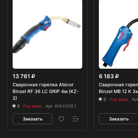
13 761
6 183
Сварочная горелка Abicor
Сварочная горел
Binzel RF 36 LC GRIP 4м (KZ-
Binzel MB 12 K 3
2)
0
Под заказ
Ар
0
Под заказ
Арт.
014.H225.1
Заказать
Заказать