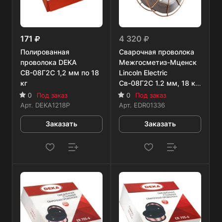
171
4 320
Полированная
Сварочная проволока
проволока DEKA
Межгосметиз-Мценск
СВ-08Г2С 1,2 мм по 18
Lincoln Electric
кг
Св-08Г2С 1.2 мм, 18 кг
(неомедненная)
0
Под заказ
0
Под заказ
Арт.
DEKA1218P
Арт.
EDR01336
Заказать
Заказать