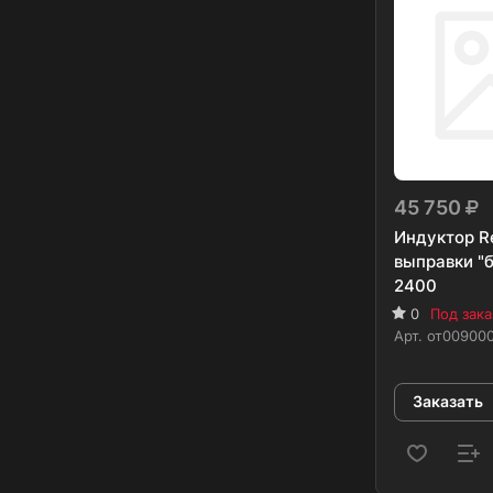
45 750
Индуктор R
выправки "б
2400
0
Под зака
Арт.
от00900
Заказать