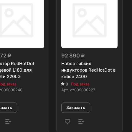
972
92 890
ктор RedHotDot
Набор гибких
цевой L180 для
индукторов RedHotDot в
G и 220LG
кейсе 2400
од заказ
0
Под заказ
т009000240
Арт.
от009000227
казать
Заказать