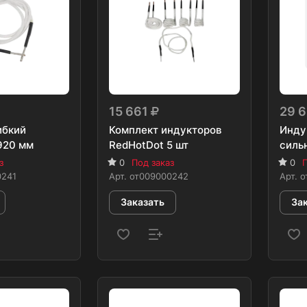
15 661
29 
ибкий
Комплект индукторов
Инду
920 мм
RedHotDot 5 шт
силь
з
0
Под заказ
0
П
0241
Арт.
от009000242
Арт.
о
Заказать
За