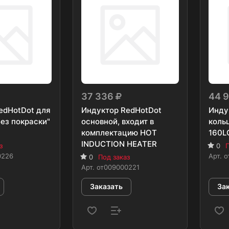
37 336
44 
edHotDot для
Индуктор RedHotDot
Инду
ез покраски"
основной, входит в
коль
комплектацию HOT
160L
INDUCTION HEATER
з
0
П
0226
Арт.
о
0
Под заказ
Арт.
от009000221
Заказать
За