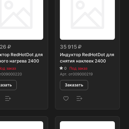
626
35 915
ктор RedHotDot для
Индуктор RedHotDot для
ного нагрева 2400
снятия наклеек 2400
од заказ
0
Под заказ
т009000220
Арт.
от009000219
казать
Заказать