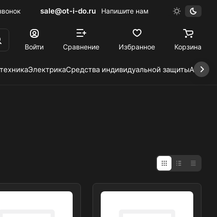
sale@ot-i-do.ru
звонок
Напишите нам
Войти
Сравнение
Избранное
Корзина
 техника
Электрика
Средства индивидуальной защиты
Автохи