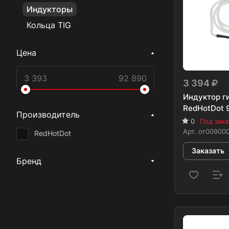
Индукторы
Кольца TIG
Цена
3 394
Индуктор г
RedHotDot 
Производитель
0
Под зака
Арт.
от00900
RedHotDot
Заказать
Бренд