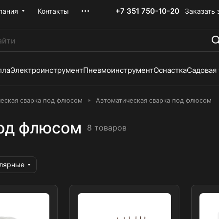
+7 351 750-10-20
Заказать 
пания
Контакты
лла
Электроинструмент
Пневмоинструмент
Оснастка
Садовая
еская сварка под флюсом
Автоматическая сварка под флюсом
под флюсом
8 товаров
улярные