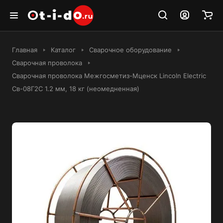
Главная
Каталог
Сварочное оборудование
Сварочная проволока
Сварочная проволока Межгосметиз-Мценск Lincoln Electric
Св-08Г2С 1.2 мм, 18 кг (неомедненная)