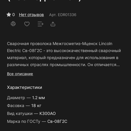
0
Нет отзывов
Арт.
EDR01336
Сварочная проволока Межгосметиз-Мценск Lincoln
Electric Св-08Г2С - это высококачественный сварочный
материал, который предназначен для использования в
различных отраслях промышленности. Он отличается
высокой прочностью и надежностью, что позволяет
Высокая прочность и надежность сварочного шва;
Все описание
выполнять качественные сварочные работы.
Основные
Отсутствие сколов и трещин на поверхности
преимущества сварочной проволоки Межгосметиз-
Характеристики
сварочного шва;
Мценск Lincoln Electric Св-08Г2С:
Высокая устойчивость к коррозии и агрессивным
Диаметр
—
1.2 мм
средам;
Фасовка
—
18 кг
Сварочная проволока Межгосметиз-Мценск Lincoln
Вид катушки
—
К300АО
Удобство в использовании и легкость сварки;
Electric Св-08Г2С применяется в различных сферах
Марка по ГОСТу
—
Св-08Г2С
Высокая производительность и экономичность.
промышленности: