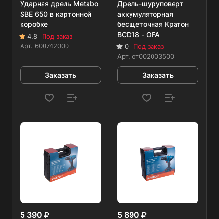
Ударная дрель Metabo
Дрель-шуруповерт
SBE 650 в картонной
аккумуляторная
коробке
бесщеточная Кратон
BCD18 - OFA
4.8
Под заказ
Арт.
600742000
0
Под заказ
Арт.
от002003500
Заказать
Заказать
5 390
5 890