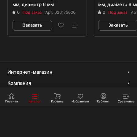
мм, диаметр 6 мм
мм, диаметр 6 м
0
Под заказ
Арт.
626175000
0
Под заказ
Ар
Заказать
Заказать
Интернет-магазин
Компания
Информация
Главная
Каталог
Корзина
Избранные
Кабинет
Сравнение
Покупателям
Контакты
+7 351 750-10-20
sale@ot-i-do.ru