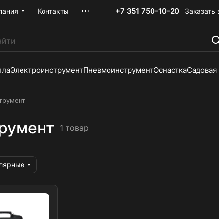
+7 351 750-10-20
Заказать 
пания
Контакты
лла
Электроинструмент
Пневмоинструмент
Оснастка
Садовая
трумент
румент
1 товар
улярные