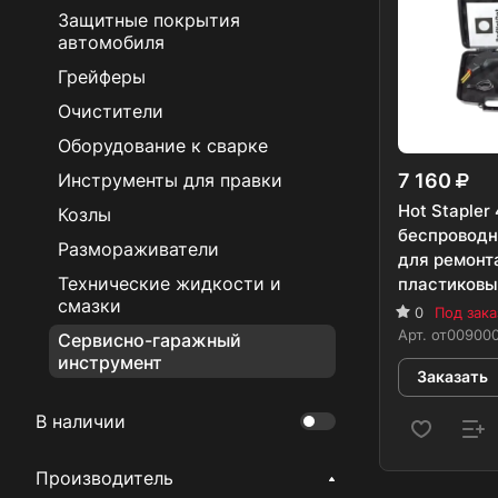
Защитные покрытия
автомобиля
Грейферы
Очистители
Оборудование к сварке
7 160
Инструменты для правки
Hot Stapler
Козлы
беспроводн
Размораживатели
для ремонт
Технические жидкости и
пластиковы
смазки
0
Под зака
Арт.
от00900
Сервисно-гаражный
инструмент
Заказать
В наличии
Производитель