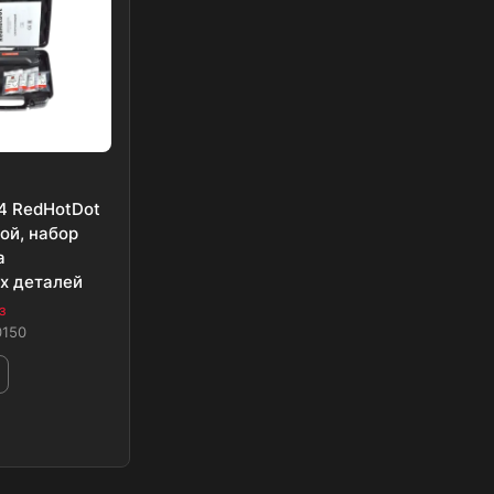
 4 RedHotDot
ой, набор
а
х деталей
з
0150