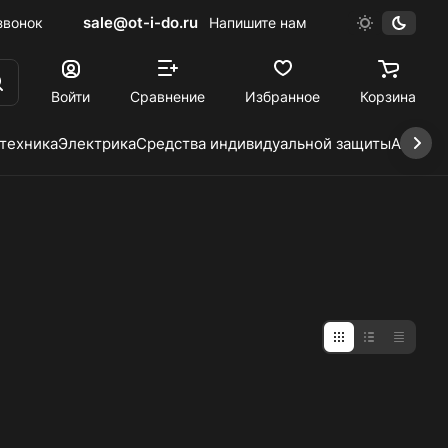
sale@ot-i-do.ru
звонок
Напишите нам
Войти
Сравнение
Избранное
Корзина
 техника
Электрика
Средства индивидуальной защиты
Автохи