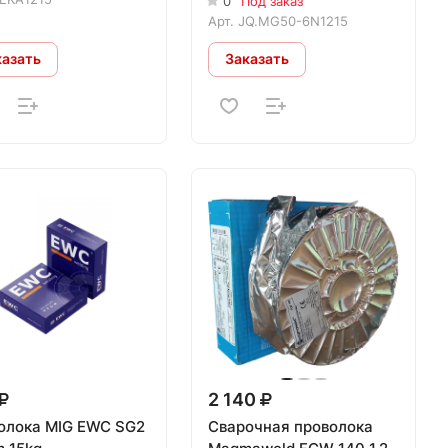
0
Под заказ
Арт.
JQ.MG50-6N1215
казать
Заказать
2 140
олока MIG EWC SG2
Сварочная проволока