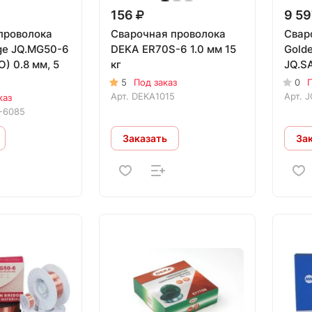
156
9 5
проволока
Сварочная проволока
Свар
dge JQ.MG50-6
DEKA ER70S-6 1.0 мм 15
Golde
) 0.8 мм, 5
кг
JQ.SA
5
Под заказ
0
П
Арт.
DEKA1015
Арт.
J
каз
-6085
Заказать
За