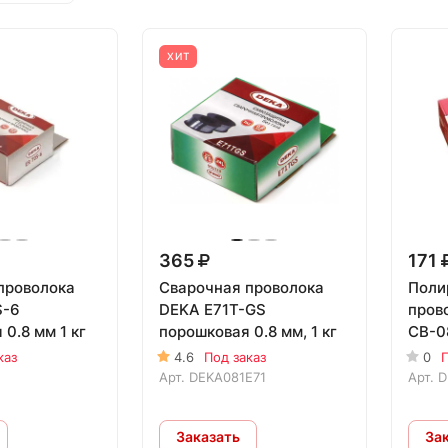
ХИТ
365
171
проволока
Сварочная проволока
Поли
S-6
DEKA E71T-GS
пров
0.8 мм 1 кг
порошковая 0.8 мм, 1 кг
СВ-08
каз
4.6
Под заказ
0
П
Арт.
DEKA081E71
Арт.
D
Заказать
За