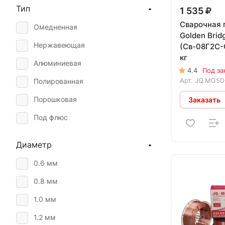
Прима
Тип
1 535
Messer Eutectic Castolin
Сварочная 
Омедненная
Golden Bri
DEKA
Нержавеющая
(Св-08Г2С-О
кг
ESAB
Алюминиевая
4.4
Под за
ALFA GLOBAL
Арт.
JQ.MG50
Полированная
SELLER
Порошковая
Заказать
Кратон
Под флюс
Goodel
Диаметр
SvarCity
0.6 мм
Dratec
0.8 мм
1.0 мм
1.2 мм