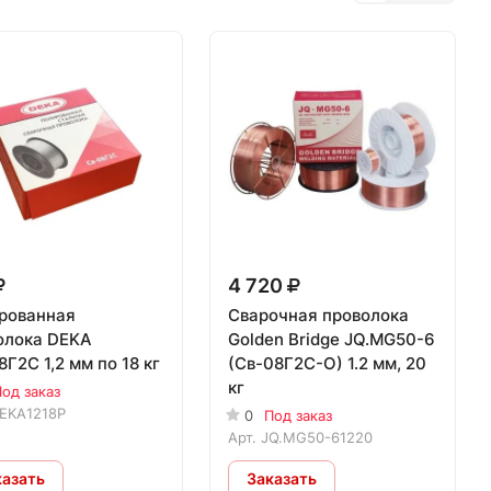
4 720
рованная
Сварочная проволока
олока DEKA
Golden Bridge JQ.MG50-6
Г2С 1,2 мм по 18 кг
(Св-08Г2С-О) 1.2 мм, 20
кг
од заказ
EKA1218P
0
Под заказ
Арт.
JQ.MG50-61220
казать
Заказать