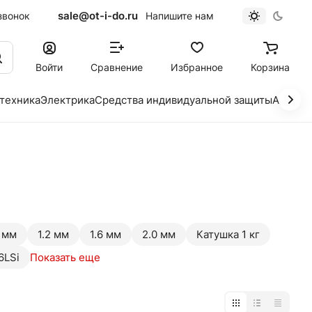
sale@ot-i-do.ru
звонок
Напишите нам
Войти
Сравнение
Избранное
Корзина
 техника
Электрика
Средства индивидуальной защиты
Автохи
0 мм
1.2 мм
1.6 мм
2.0 мм
Катушка 1 кг
6LSi
Показать еще