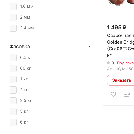
1.6 мм
2 мм
1 495
2.4 мм
Сварочная 
3 мм
Golden Bri
Фасовка
(Св-08Г2С-О
3.2 мм
кг
0.5 кг
4 мм
0
Под зака
60 кг
Арт.
JQ.MG50
5 мм
1 кг
Заказать
2 кг
2.5 кг
5 кг
6 кг
6.5 кг