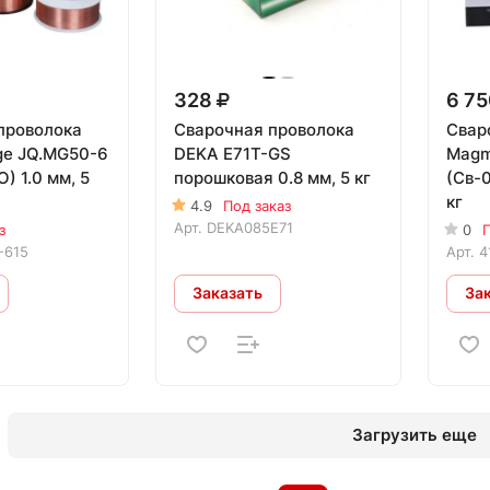
328
6 7
проволока
Сварочная проволока
Свар
dge JQ.MG50-6
DEKA E71T-GS
Magm
) 1.0 мм, 5
порошковая 0.8 мм, 5 кг
(Св-0
кг
4.9
Под заказ
Арт.
DEKA085E71
з
0
П
-615
Арт.
4
Заказать
За
Загрузить еще