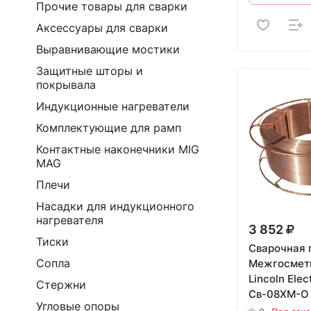
Прочие товары для сварки
Аксессуары для сварки
Выравнивающие мостики
Защитные шторы и
покрывала
Индукционные нагреватели
Комплектующие для рамп
Контактные наконечники MIG
MAG
Плечи
Насадки для индукционного
нагревателя
3 852
Тиски
Сварочная 
Сопла
Межгосмет
Lincoln Elec
Стержни
Св-08ХМ-О 1
Угловые опоры