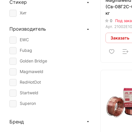
Magmaweld
Стикер
(Св-08Г2С-О
Хит
кг
0
Под зака
Арт.
21002E1
Производитель
Заказать
EWC
Fubag
Golden Bridge
Magmaweld
RedHotDot
Startweld
Superon
Оберон
Бренд
Lincoln Electric