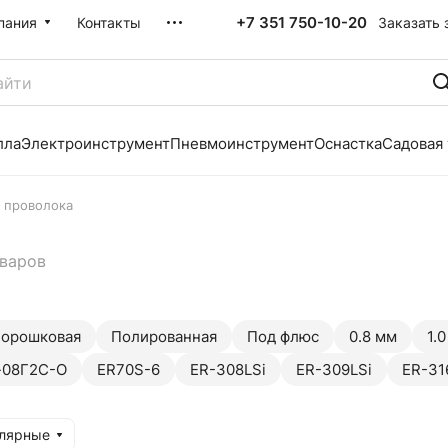
+7 351 750-10-20
Заказать 
пания
Контакты
лла
Электроинструмент
Пневмоинструмент
Оснастка
Садовая
 проволока
оваров
орошковая
Полированная
Под флюс
0.8 мм
1.
-08Г2С-О
ER70S-6
ER-308LSi
ER-309LSi
ER-31
улярные