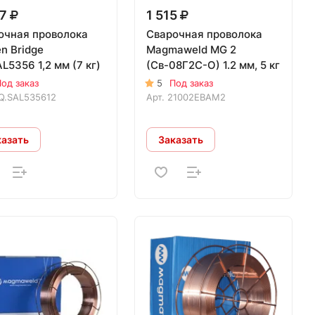
97
1 515
очная проволока
Сварочная проволока
n Bridge
Magmaweld MG 2
L5356 1,2 мм (7 кг)
(Св-08Г2С-О) 1.2 мм, 5 кг
од заказ
5
Под заказ
Q.SAL535612
Арт.
21002EBAM2
казать
Заказать