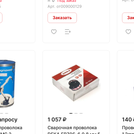
з
0
Под заказ
5
Арт.
от009000129
Заказать
За
апросу
1 057
140
проволока
Сварочная проволока
Пров