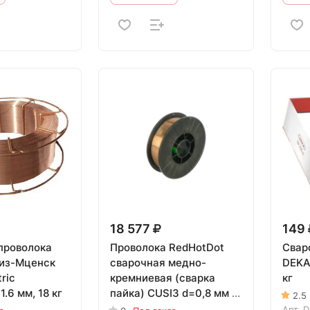
18 577
149
проволока
Проволока RedHotDot
Свар
из-Мценск
сварочная медно-
DEKA
tric
кремниевая (сварка
кг
.6 мм, 18 кг
пайка) CUSI3 d=0,8 мм (в
2.5
катушке D200, 5 кг)
Арт.
D