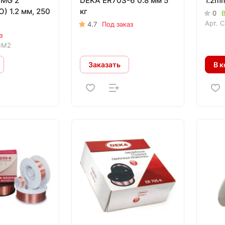
 MG 2
DEKA ER70S-6 0.8 мм 5
1.2m
) 1.2 мм, 250
кг
0
В
Арт.
C
4.7
Под заказ
з
GM2
Заказать
В к