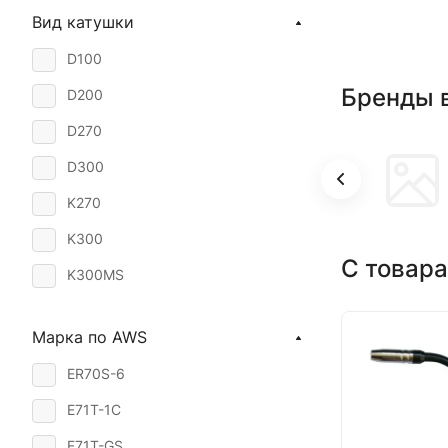
Вид катушки
7 кг
D100
15 кг
Бренды 
D200
18 кг
D270
20 кг
D300
25 кг
K270
28 кг
K300
250 кг
С товара
K300MS
K415
Марка по AWS
Ариадна-500
ER70S-6
К300АО
E71T-1C
E71T-GS