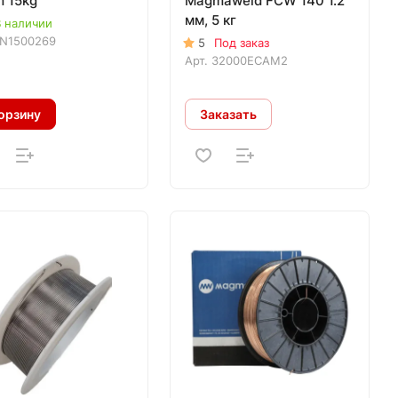
m 15kg
Magmaweld FCW 140 1.2
мм, 5 кг
 наличии
N1500269
5
Под заказ
Арт.
32000ECAM2
орзину
Заказать