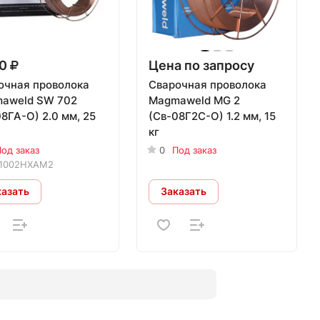
50
Цена по запросу
очная проволока
Сварочная проволока
aweld SW 702
Magmaweld MG 2
8ГА-О) 2.0 мм, 25
(Св-08Г2С-О) 1.2 мм, 15
кг
од заказ
0
Под заказ
1002HXAM2
казать
Заказать