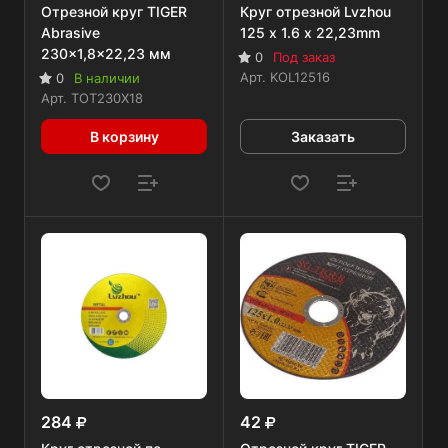
Отрезной круг TIGER
Круг отрезной Lvzhou
Abrasive
125 x 1.6 x 22,23mm
230x1,8x22,23 мм
0
Под заказ
Арт.
KOL12516
0
В наличии
Арт.
TOT230X18
В корзину
Заказать
284
42