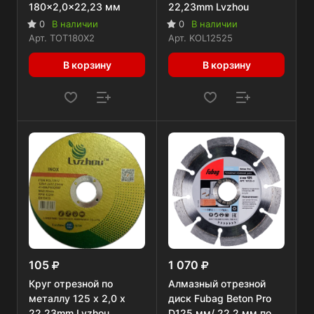
180x2,0x22,23 мм
22,23mm Lvzhou
0
В наличии
0
В наличии
Арт.
TOT180X2
Арт.
KOL12525
В корзину
В корзину
105
1 070
Круг отрезной по
Алмазный отрезной
металлу 125 x 2,0 x
диск Fubag Beton Pro
22.23mm Lvzhou
D125 мм/ 22.2 мм по