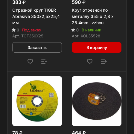
383
590
Отрезной круг TIGER
Круг отрезной по
Abrasive 350х2,5х25,4
металлу 355 x 2,8 x
мм
25.4mm Lvzhou
0
Под заказ
0
В наличии
Арт.
TOT350X25
Арт.
KOL35528
Заказать
В корзину
78
464