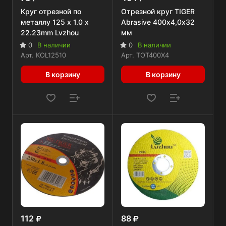
Круг отрезной по
Отрезной круг TIGER
металлу 125 x 1.0 x
Abrasive 400х4,0х32
22.23mm Lvzhou
мм
0
В наличии
0
В наличии
Арт.
KOL12510
Арт.
TOT400X4
В корзину
В корзину
112
88