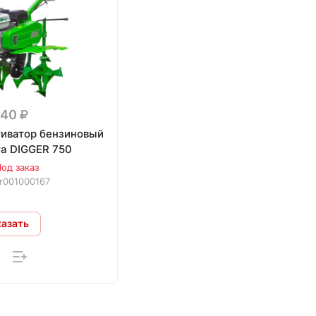
040
тиватор бензиновый
ra DIGGER 750
од заказ
т001000167
казать