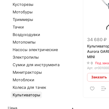
Кусторезы
Мотобуры
Триммеры
Тачки
Воздуходувки
34 680
Мотопомпы
Культивато
Насосы электрические
Aurora GAR
MINI
Электропилы
0
Под зака
Сумки для инструмента
Арт.
от001000
Минитракторы
Заказать
Мотоблоки
Колеса для тачек
Культиваторы
Цена