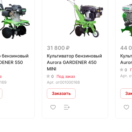
31 800
44 
р бензиновый
Культиватор бензиновый
Куль
DENER 550
Aurora GARDENER 450
Auro
MINI
0
П
Арт.
о
з
0
Под заказ
169
Арт.
от001000168
Заказать
За