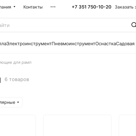
+7 351 750-10-20
Заказать 
пания
Контакты
лла
Электроинструмент
Пневмоинструмент
Оснастка
Садовая
ующие для рамп
п
6 товаров
улярные