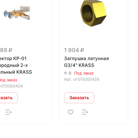
089
1 904
ектор КР-01
Заглушка латунная
ородный 2-х
G3/4" KRASS
ильный KRASS
0
Под заказ
Арт.
от015000428
од заказ
т015000424
казать
Заказать