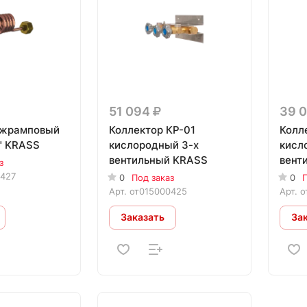
51 094
39 
ежрамповый
Коллектор КР-01
Колл
" KRASS
кислородный 3-х
кисл
вентильный KRASS
вент
з
0427
0
Под заказ
0
П
Арт.
от015000425
Арт.
о
Заказать
За