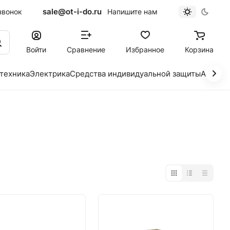
sale@ot-i-do.ru
звонок
Напишите нам
Войти
Сравнение
Избранное
Корзина
 техника
Электрика
Средства индивидуальной защиты
Автохи