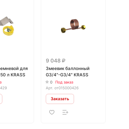
9 048
емневой для
Змеевик баллонный
-50 л KRASS
G3/4"-G3/4" KRASS
з
0
Под заказ
0429
Арт.
от015000426
Заказать