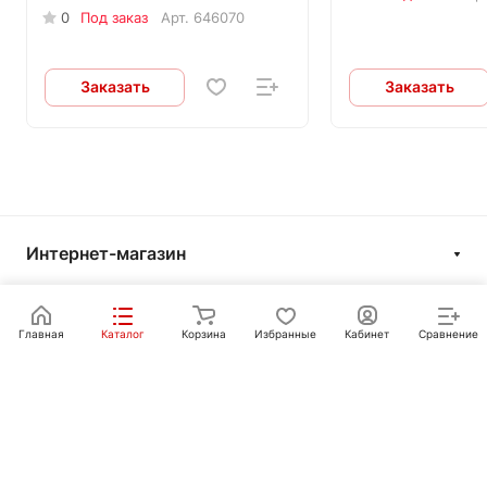
0
Под заказ
Арт.
646070
Заказать
Заказать
Интернет-магазин
Компания
Информация
Главная
Каталог
Корзина
Избранные
Кабинет
Сравнение
Покупателям
Контакты
+7 351 750-10-20
sale@ot-i-do.ru