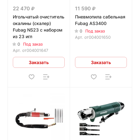
22 470
11 590
Игольчатый очиститель
Пневмопила сабельная
окалины (скалер)
Fubag AS3400
Fubag NS23 с набором
0
Под заказ
из 23 игл
Арт.
от004001650
0
Под заказ
Арт.
от004001647
Заказать
Заказать