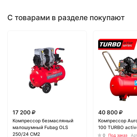
С товарами в разделе покупают
17 200
40 800
Компрессор безмасляный
Компрессор Aur
малошумный Fubag OLS
100 TURBO active
250/24 CM2
0
Под заказ
Ар