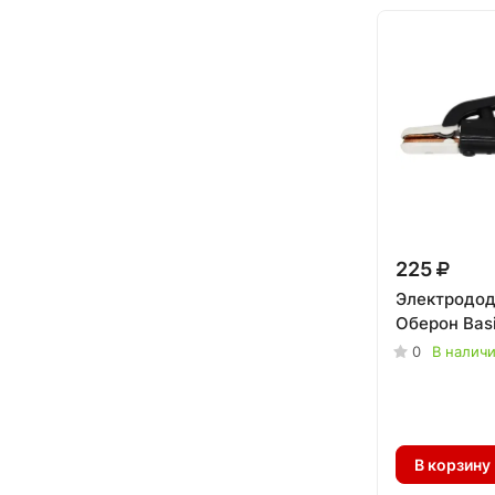
225
Электродо
Оберон Bas
0
В налич
В корзину