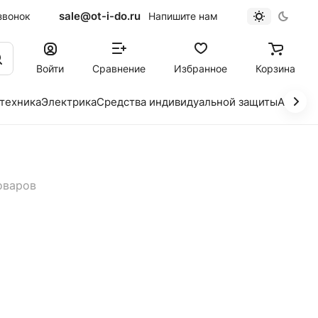
sale@ot-i-do.ru
звонок
Напишите нам
Войти
Сравнение
Избранное
Корзина
 техника
Электрика
Средства индивидуальной защиты
Автохи
оваров