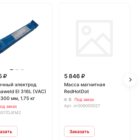
5
5 846
очный электрод
Масса магнитная
weld EI 316L (VAC)
RedHotDot
300 мм, 1.75 кг
0
Под заказ
Арт.
от009000027
од заказ
3017DJEM2
азать
Заказать