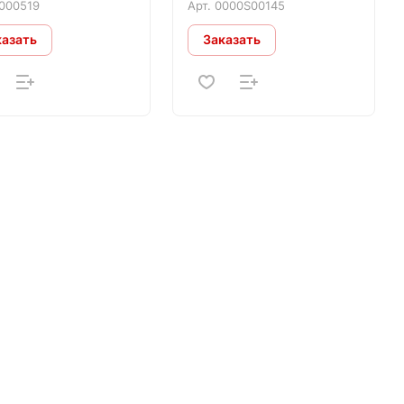
000519
Арт.
0000S00145
казать
Заказать