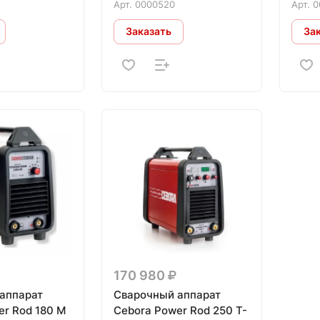
Арт.
0000520
Арт.
0
Заказать
За
170 980
аппарат
Сварочный аппарат
er Rod 180 M
Cebora Power Rod 250 T-