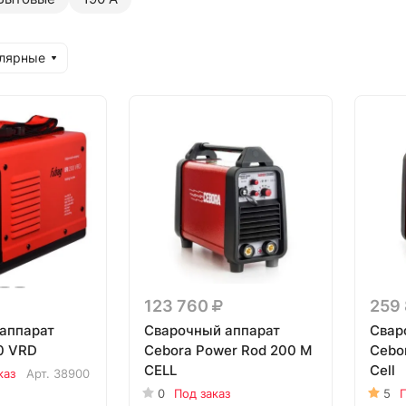
улярные
123 760
259
аппарат
Сварочный аппарат
Свар
00 VRD
Cebora Power Rod 200 M
Cebo
CELL
Cell
каз
Арт.
38900
0
Под заказ
5
П