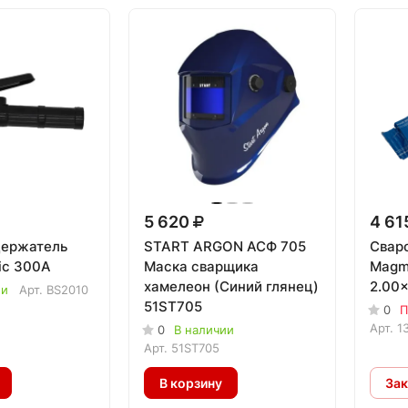
5 620
4 61
держатель
START ARGON АСФ 705
Свар
ic 300А
Маска сварщика
Magma
хамелеон (Синий глянец)
2.00x
ии
Арт.
BS2010
51ST705
0
П
Арт.
1
0
В наличии
Арт.
51ST705
В корзину
Зак