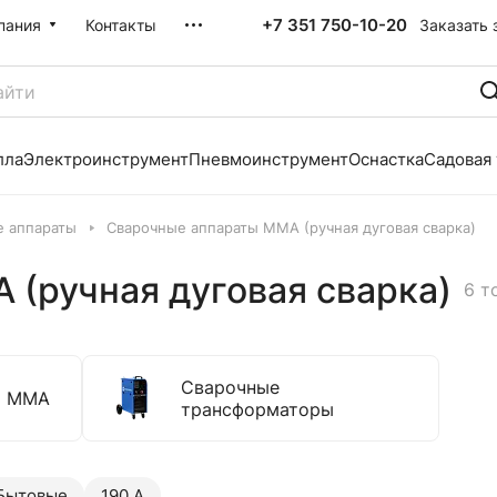
+7 351 750-10-20
Заказать 
пания
Контакты
лла
Электроинструмент
Пневмоинструмент
Оснастка
Садовая
е аппараты
Сварочные аппараты MMA (ручная дуговая сварка)
(ручная дуговая сварка)
6 т
Сварочные
ы ММА
трансформаторы
Бытовые
190 А