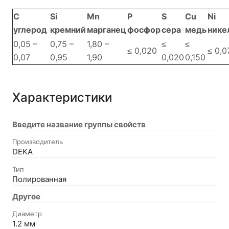
C
Si
Mn
P
S
Cu
Ni
углерод
кремний
марганец
фосфор
сера
медь
нике
0,05 –
0,75 –
1,80 –
≤
≤
≤ 0,020
≤ 0,0
0,07
0,95
1,90
0,020
0,150
Характеристики
Введите название группы свойств
Производитель
DEKA
Тип
Полированная
Другое
Диаметр
1.2 мм