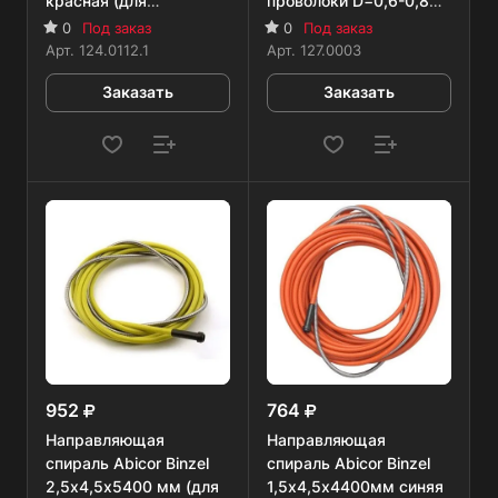
красная (для
проволоки D=0,6-0,8
проволоки D=1,0; 1,2
мм)
0
Под заказ
0
Под заказ
мм)
Арт.
124.0112.1
Арт.
127.0003
Заказать
Заказать
952
764
Направляющая
Направляющая
спираль Abicor Binzel
спираль Abicor Binzel
2,5х4,5х5400 мм (для
1,5х4,5х4400мм синяя