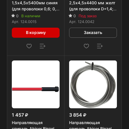
1,5х4,5х5400мм синяя
2,5х4,5х4400 мм желт
(для проволоки 0,6; 0,8
(для проволоки D=1,4;
мм), 5 м
1,6 мм) RU
0
В наличии
0
Под заказ
Арт.
124.0015
Арт.
124.0042
В корзину
Заказать
1 457
3 854
Направляющая
Направляющая
спираль Abicor Binzel
спираль Abicor Binzel