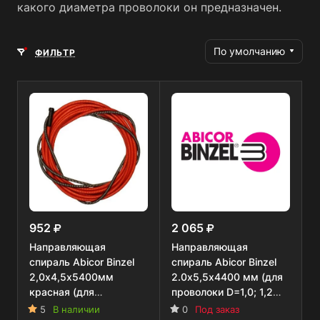
какого диаметра проволоки он предназначен.
По умолчанию
ФИЛЬТР
952
2 065
Направляющая
Направляющая
спираль Abicor Binzel
спираль Abicor Binzel
2,0х4,5х5400мм
2.0х5,5х4400 мм (для
красная (для
проволоки D=1,0; 1,2
проволоки 1,0; 1,2 мм),
мм)
5
В наличии
0
Под заказ