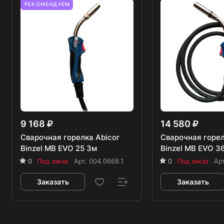
РЕКОМЕНДУЕМ
9 168
14 580
Сварочная горелка Abicor
Сварочная горел
Binzel MB EVO 25 3м
Binzel MB EVO 3
0
Под заказ
Арт.
004.0668.1
0
Под заказ
Ар
Заказать
Заказать