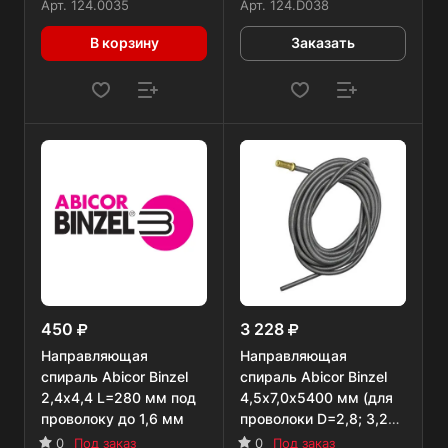
5 м
Арт.
124.0035
Арт.
124.D038
В корзину
Заказать
450
3 228
Направляющая
Направляющая
спираль Abicor Binzel
спираль Abicor Binzel
2,4х4,4 L=280 мм под
4,5х7,0х5400 мм (для
проволоку до 1,6 мм
проволоки D=2,8; 3,2
мм)
0
Под заказ
0
Под заказ