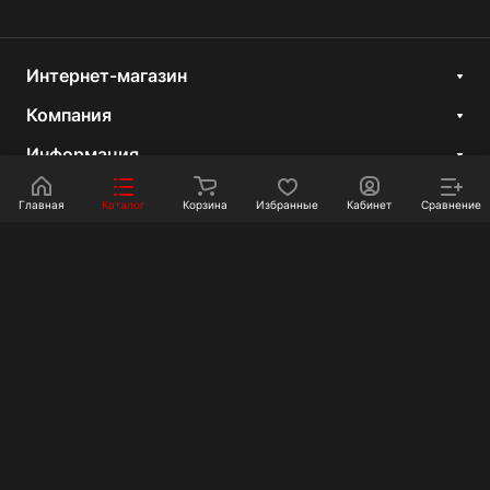
Интернет-магазин
Компания
Информация
Покупателям
Главная
Каталог
Корзина
Избранные
Кабинет
Сравнение
Контакты
+7 351 750-10-20
sale@ot-i-do.ru
Челябинск, ул. Луценко, 2