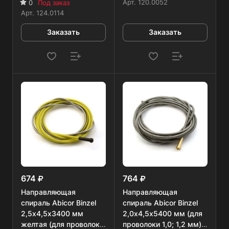
мм)
Арт.
120.0052
0
Под заказ
Арт.
124.0114
Заказать
Заказать
674
764
Направляющая
Направляющая
спираль Abicor Binzel
спираль Abicor Binzel
2,5х4,5х3400 мм
2,0х4,5х5400 мм (для
желтая (для проволоки
проволоки 1,0; 1,2 мм),