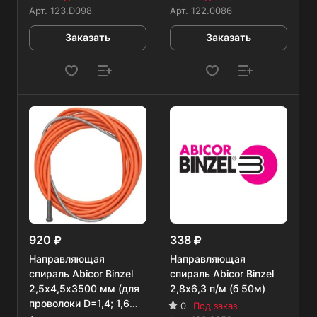
Арт.
123.D098
Арт.
122.0086
Заказать
Заказать
920
338
Направляющая
Направляющая
спираль Abicor Binzel
спираль Abicor Binzel
2,5х4,5х3500 мм (для
2,8х6,3 п/м (б 50м)
проволоки D=1,4; 1,6
0
Под заказ