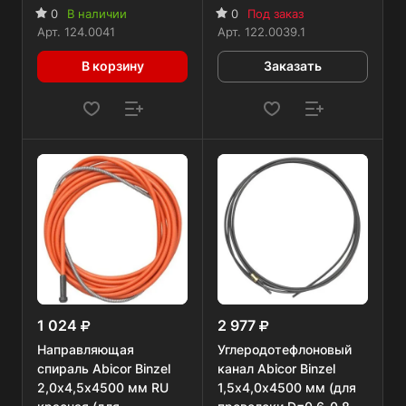
1,6 мм), 3 м
5 м
0
В наличии
0
Под заказ
Арт.
124.0041
Арт.
122.0039.1
В корзину
Заказать
1 024
2 977
Направляющая
Углеродотефлоновый
спираль Abicor Binzel
канал Abicor Binzel
2,0х4,5х4500 мм RU
1,5х4,0х4500 мм (для