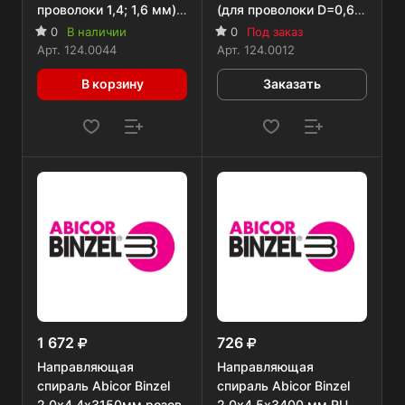
проволоки 1,4; 1,6 мм)
(для проволоки D=0,6;
желтая, 5 м
0,8 мм) RU
0
В наличии
0
Под заказ
Арт.
124.0044
Арт.
124.0012
В корзину
Заказать
1 672
726
Направляющая
Направляющая
спираль Abicor Binzel
спираль Abicor Binzel
2,0х4,4х3150мм розов.
2,0х4,5х3400 мм RU