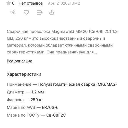
0
Нет отзывов
Арт.
21020E1GM2
Сварочная проволока Magmaweld MG 20 (Св-08Г2С) 1.2
мм, 250 кг - это высококачественный сварочный
материал, который обладает отличными сварочными
характеристиками. Она предназначена для
использования в различных отраслях промышленности,
Все описание
где требуется надежное и качественное сварочное
соединение.
Сварочная проволока Magmaweld MG 20
Характеристики
(Св-08Г2С) 1.2 мм, 250 кг широко применяется в
Применение
—
Полуавтоматическая сварка (MIG/MAG)
металлургической промышленности, машиностроении,
Диаметр
—
1.2 мм
автомобильном производстве, судостроении, а также в
Фасовка
—
250 кг
строительстве и ремонте различных металлических
конструкций.
Благодаря своей надежности и прочности,
Марка по AWS
—
ER70S-6
сварочная проволока Magmaweld MG 20 (Св-08Г2С) 1.2
Марка по ГОСТу
—
Св-08Г2С
мм, 250 кг позволяет получить качественное сварочное
соединение с высокой прочностью и стабильностью. Она