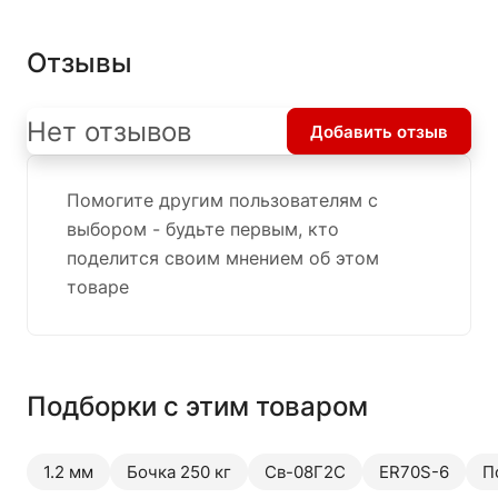
Отзывы
Нет отзывов
Добавить отзыв
Помогите другим пользователям с
выбором - будьте первым, кто
поделится своим мнением об этом
товаре
Подборки с этим товаром
1.2 мм
Бочка 250 кг
Св-08Г2С
ER70S-6
П