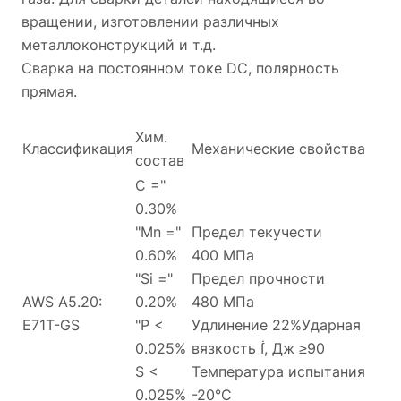
вращении, изготовлении различных
металлоконструкций и т.д.
Сварка на постоянном токе DC, полярность
прямая.
Хим.
Классификация
Механические свойства
состав
C ="
0.30%
"Mn ="
Предел текучести
0.60%
400 МПа
"Si ="
Предел прочности
AWS A5.20:
0.20%
480 МПа
E71T-GS
"P <
Удлинение 22%Ударная
0.025%
вязкость ḟ, Дж ≥90
S <
Температура испытания
0.025%
-20°С