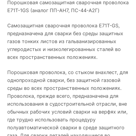
материала позволяют не использовать газы или флюс.
Порошковая самозащитная сварочная проволока
с защитным газом) затруднено.
Преимущества
Выпускаемые диаметры - 0,8 мм, 1,0 мм.
Размер
E71T-1GS (аналог ПП-АН7, ПС-44-А2Г)
проволоки для полуавтомата
катушки - D100.
Рядная намотка.
Самозащитная сварочная проволока E71T-GS,
Производство Китай.
предназначена для сварки без среды защитных
газов тонких листов из гальванизированных
углеродистых и низколегированных сталей во
всех пространственных положениях.
Порошковая проволока, со стыком внахлест, для
однопроходной сварки, без защитной газовой
среды во всех пространственных положениях.
Проволока, прежде всего, предназначена для
использования в судостроительной отрасли, вне
обычных рабочих условий сварки на верфях или,
где трудно использовать процедуру
полуавтоматической сварки в среде защитного
газа. Для сварки деталей находящиеся во