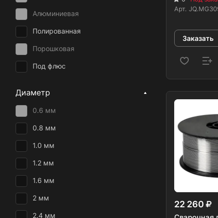
Арт.
JQ.MG30
ESAB
Алюминиевая
ALFA GLOBAL
Полированная
Заказать
SELLER
Порошковая
Кратон
Под флюс
Goodel
Диаметр
SvarCity
0.6 мм
Dratec
0.8 мм
1.0 мм
1.2 мм
1.6 мм
2 мм
22 260
2.4 мм
Сварочная 