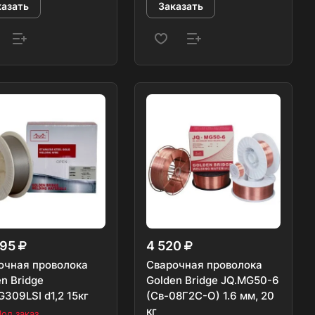
казать
Заказать
695
4 520
очная проволока
Сварочная проволока
n Bridge
Golden Bridge JQ.MG50-6
309LSI d1,2 15кг
(Св-08Г2С-О) 1.6 мм, 20
кг
од заказ