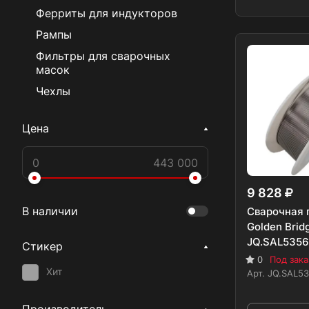
Ферриты для индукторов
Рампы
Фильтры для сварочных
масок
Чехлы
Цена
9 828
В наличии
Сварочная 
Golden Brid
JQ.SAL5356 
Стикер
0
Под зака
Хит
Арт.
JQ.SAL53