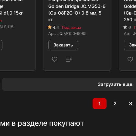
ge
Golden Bridge JQ.MG50-6
Gold
 d1,0 15кг
(Св-08Г2С-О) 0.8 мм, 5
(Св-0
кг
250 к
з
LSI115
4.4
Под заказ
0
П
Арт.
JQ.MG50-6085
Арт.
J
Заказать
За
Загрузить еще
1
2
3
ми в разделе покупают