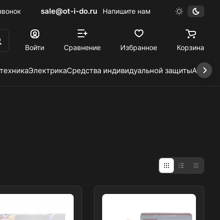
sale@ot-i-do.ru
звонок
Напишите нам
Войти
Сравнение
Избранное
Корзина
 техника
Электрика
Средства индивидуальной защиты
Автохи