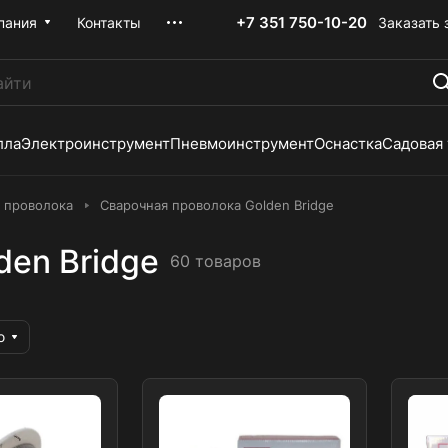
+7 351 750-10-20
Заказать 
пания
Контакты
лла
Электроинструмент
Пневмоинструмент
Оснастка
Садовая
 проволока
Сварочная проволока Golden Bridge
den Bridge
60 товаров
ю