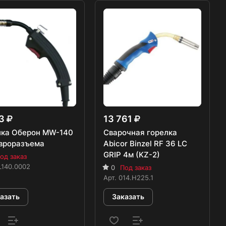
83
13 761
лка Оберон MW-140
Сварочная горелка
евроразъема
Abicor Binzel RF 36 LC
GRIP 4м (KZ-2)
од заказ
L140.0002
0
Под заказ
Арт.
014.H225.1
азать
Заказать