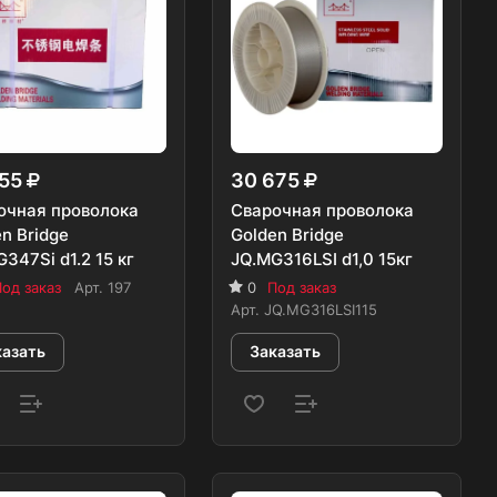
555
30 675
очная проволока
Сварочная проволока
n Bridge
Golden Bridge
347Si d1.2 15 кг
JQ.MG316LSI d1,0 15кг
од заказ
Арт.
197
0
Под заказ
Арт.
JQ.MG316LSI115
казать
Заказать