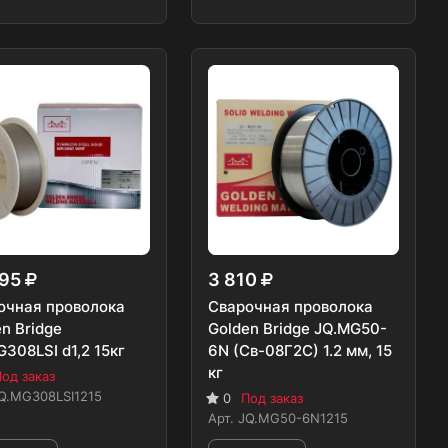
095
3 810
очная проволока
Сварочная проволока
n Bridge
Golden Bridge JQ.MG50-
308LSI d1,2 15кг
6N (Св-08Г2С) 1.2 мм, 15
кг
од заказ
Q.MG308LSI1215
0
Под заказ
Арт.
JQ.MG50-6N1215