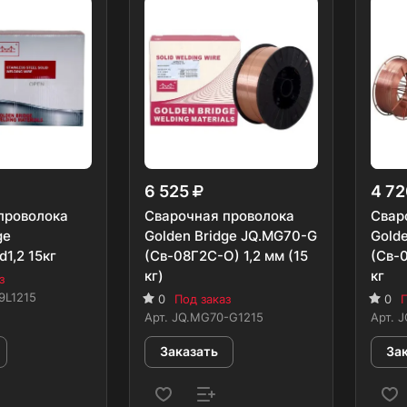
6 525
4 7
проволока
Сварочная проволока
Свар
ge
Golden Bridge JQ.MG70-G
Gold
1,2 15кг
(Св-08Г2С-О) 1,2 мм (15
(Св-0
кг)
кг
з
9L1215
0
Под заказ
0
П
Арт.
JQ.MG70-G1215
Арт.
J
Заказать
За