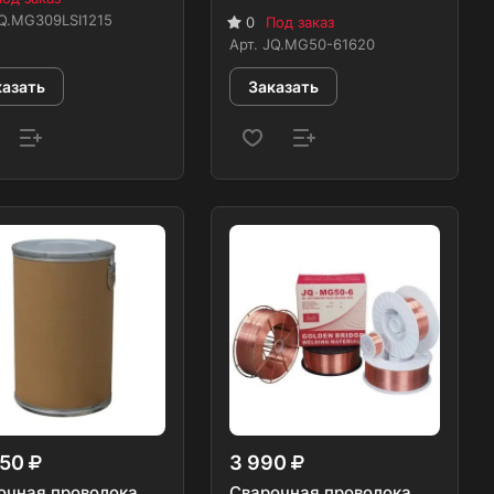
Q.MG309LSI1215
0
Под заказ
Арт.
JQ.MG50-61620
казать
Заказать
250
3 990
очная проволока
Сварочная проволока