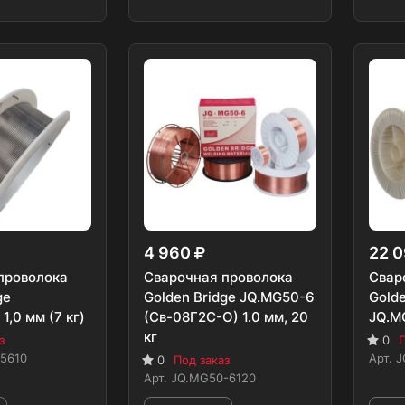
4 960
22 
проволока
Сварочная проволока
Свар
ge
Golden Bridge JQ.MG50-6
Golde
1,0 мм (7 кг)
(Св-08Г2С-О) 1.0 мм, 20
JQ.MG
кг
з
0
П
5610
Арт.
J
0
Под заказ
Арт.
JQ.MG50-6120