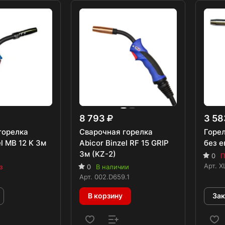
8 793
3 5
горелка
Сварочная горелка
Горе
el MB 12 K 3м
Abicor Binzel RF 15 GRIP
без 
3м (KZ-2)
0
П
Арт.
X
з
0
В наличии
Арт.
002.D659.1
В корзину
Зак