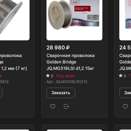
28 980
24 
проволока
Сварочная проволока
Свар
ge
Golden Bridge
Golde
1,2 мм (7 кг)
JQ.MG316LSI d1,2 15кг
JQ.MG
з
0
Под заказ
0
П
5612
Арт.
JQ.MG316LSI1215
Заказать
За