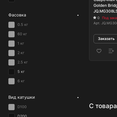
Golden Brid
3 мм
JQ.MG308LSI
Фасовка
3.2 мм
0
Под зака
Арт.
JQ.MG308
0.5 кг
4 мм
60 кг
5 мм
Заказать
1 кг
2 кг
2.5 кг
5 кг
6 кг
6.5 кг
Вид катушки
7 кг
С товара
D100
15 кг
D200