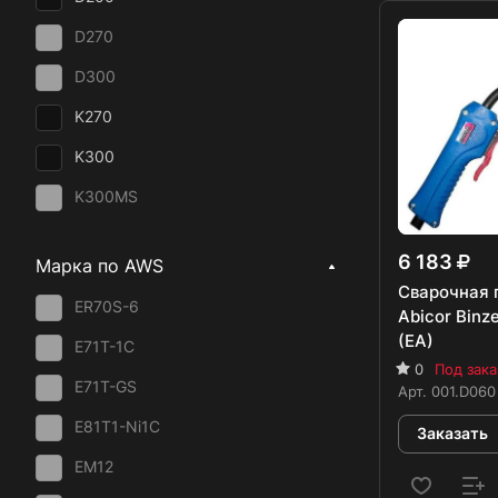
18 кг
D270
20 кг
D300
25 кг
K270
28 кг
K300
250 кг
K300MS
K415
6 183
Марка по AWS
Ариадна-500
Сварочная 
ER70S-6
Abicor Binz
К300АО
(EA)
E71T-1C
0
Под зака
E71T-GS
Арт.
001.D060
E81T1-Ni1C
Заказать
EM12