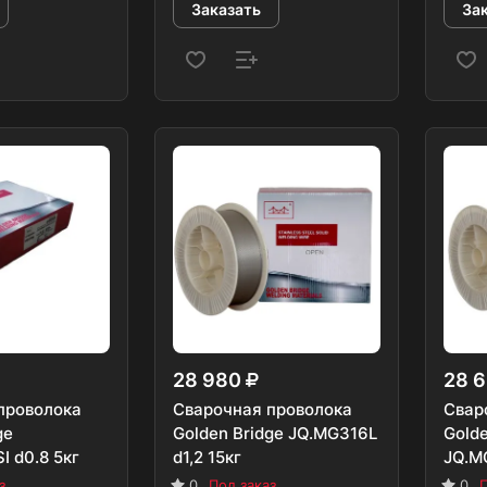
Заказать
За
28 980
28 
проволока
Сварочная проволока
Свар
ge
Golden Bridge JQ.MG316L
Golde
 d0.8 5кг
d1,2 15кг
JQ.MG
з
0
Под заказ
0
П