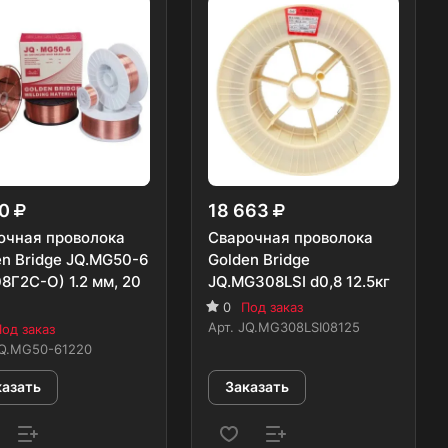
20
18 663
очная проволока
Сварочная проволока
en Bridge JQ.MG50-6
Golden Bridge
8Г2С-О) 1.2 мм, 20
JQ.MG308LSI d0,8 12.5кг
0
Под заказ
Арт.
JQ.MG308LSI08125
од заказ
Q.MG50-61220
казать
Заказать