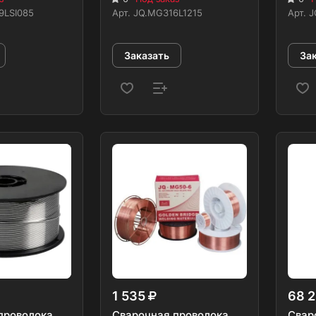
9LSI085
Арт.
JQ.MG316L1215
Арт.
J
Заказать
За
1 535
68 
проволока
Сварочная проволока
Свар