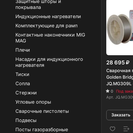
Защитные шторы и
покрывала
Индукционные нагреватели
Комплектующие для рамп
Контактные наконечники MIG
MAG
Плечи
Насадки для индукционного
28 695
нагревателя
Сварочная 
Тиски
Golden Brid
Сопла
JQ.MG309L d
0
Под зака
Стержни
Арт.
JQ.MG30
Угловые опоры
Сварочные пистолеты
Заказать
Подвесы
Посты газоразборные