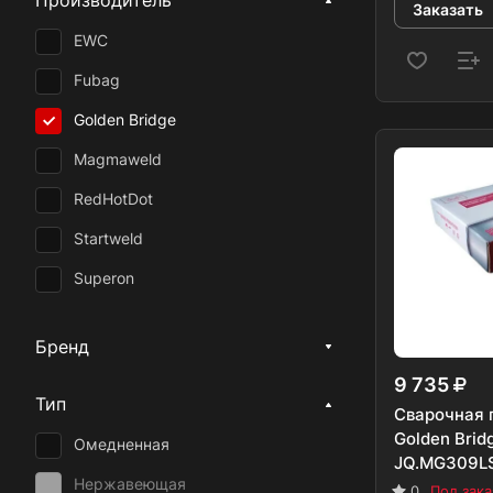
Производитель
Заказать
EWC
Fubag
Golden Bridge
Magmaweld
RedHotDot
Startweld
Superon
Оберон
Бренд
Lincoln Electric
9 735
Прима
Тип
Сварочная 
Messer Eutectic Castolin
Golden Brid
Омедненная
JQ.MG309LSI
DEKA
Нержавеющая
0
Под зака