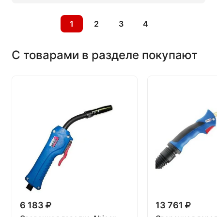
1
2
3
4
С товарами в разделе покупают
6 183
13 761