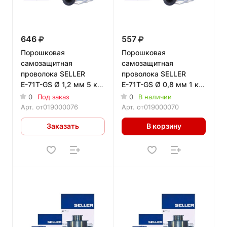
646
557
Порошковая
Порошковая
самозащитная
самозащитная
проволока SELLER
проволока SELLER
Е-71T-GS Ø 1,2 мм 5 кг
Е-71T-GS Ø 0,8 мм 1 кг
D 200
D 100
0
Под заказ
0
В наличии
Арт.
от019000076
Арт.
от019000070
Заказать
В корзину