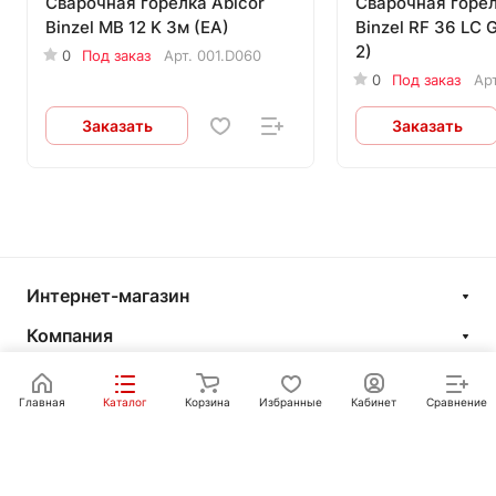
Сварочная горелка Abicor
Сварочная горел
Binzel MB 12 K 3м (EA)
Binzel RF 36 LC 
2)
0
Под заказ
Арт.
001.D060
0
Под заказ
Ар
Заказать
Заказать
Интернет-магазин
Компания
Информация
Главная
Каталог
Корзина
Избранные
Кабинет
Сравнение
Покупателям
Контакты
+7 351 750-10-20