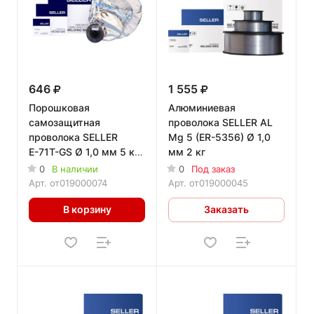
646
1 555
Порошковая
Алюминиевая
самозащитная
проволока SELLER AL
проволока SELLER
Mg 5 (ER-5356) Ø 1,0
Е-71T-GS Ø 1,0 мм 5 кг
мм 2 кг
D 200
0
В наличии
0
Под заказ
Арт.
от019000074
Арт.
от019000045
В корзину
Заказать