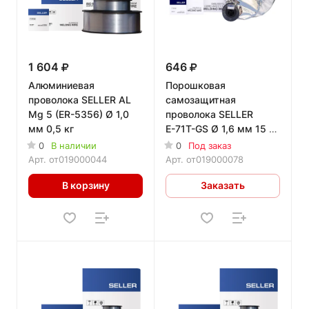
1 604
646
Алюминиевая
Порошковая
проволока SELLER AL
самозащитная
Mg 5 (ER-5356) Ø 1,0
проволока SELLER
мм 0,5 кг
Е-71T-GS Ø 1,6 мм 15 кг
D 300
0
В наличии
0
Под заказ
Арт.
от019000044
Арт.
от019000078
В корзину
Заказать