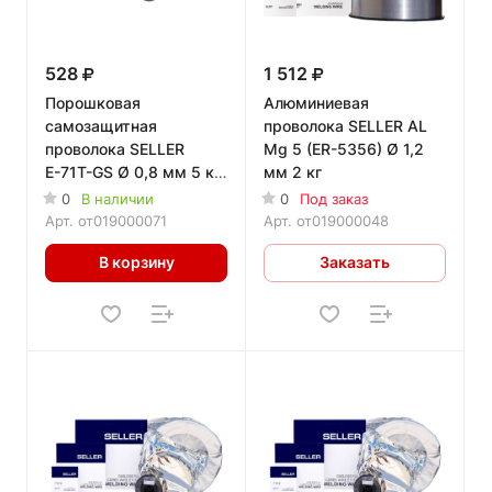
528
1 512
Порошковая
Алюминиевая
самозащитная
проволока SELLER AL
проволока SELLER
Mg 5 (ER-5356) Ø 1,2
Е-71T-GS Ø 0,8 мм 5 кг
мм 2 кг
D 200
0
В наличии
0
Под заказ
Арт.
от019000071
Арт.
от019000048
В корзину
Заказать