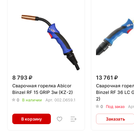
8 793
13 761
Сварочная горелка Abicor
Сварочная горел
Binzel RF 15 GRIP 3м (KZ-2)
Binzel RF 36 LC 
2)
0
В наличии
Арт.
002.D659.1
0
Под заказ
Ар
В корзину
Заказать