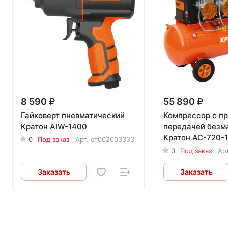
8 590
55 890
Гайковерт пневматический
Компрессор с п
Кратон AIW-1400
передачей безм
Кратон AC-720-
0
Под заказ
Арт.
от002003333
0
Под заказ
Ар
Заказать
Заказать