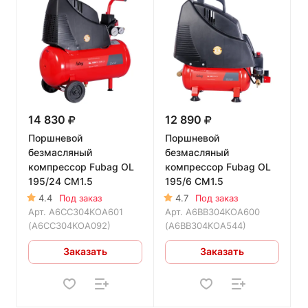
14 830
12 890
Поршневой
Поршневой
безмасляный
безмасляный
компрессор Fubag OL
компрессор Fubag OL
195/24 CM1.5
195/6 CM1.5
4.4
Под заказ
4.7
Под заказ
Арт.
A6CC304KOA601
Арт.
A6BB304KOA600
(A6CC304KOA092)
(A6BB304KOA544)
Заказать
Заказать