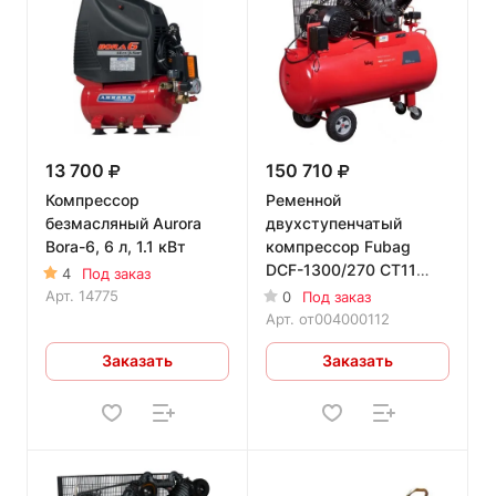
13 700
150 710
Компрессор
Ременной
безмасляный Aurora
двухступенчатый
Bora-6, 6 л, 1.1 кВт
компрессор Fubag
DCF-1300/270 CT11
4
Под заказ
двухступенчатый
Арт.
14775
0
Под заказ
Арт.
от004000112
Заказать
Заказать