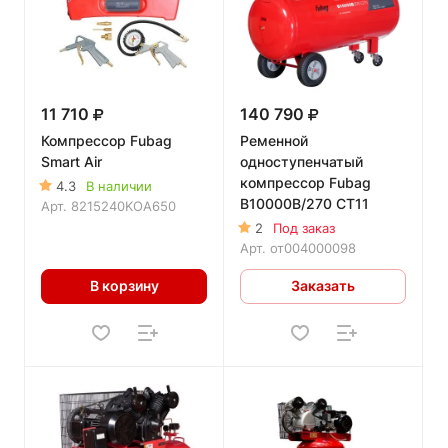
11 710
140 790
Компрессор Fubag
Ременной
Smart Air
одноступенчатый
компрессор Fubag
4.3
В наличии
B10000B/270 CT11
Арт.
8215240KOA650
2
Под заказ
Арт.
от004000098
В корзину
Заказать