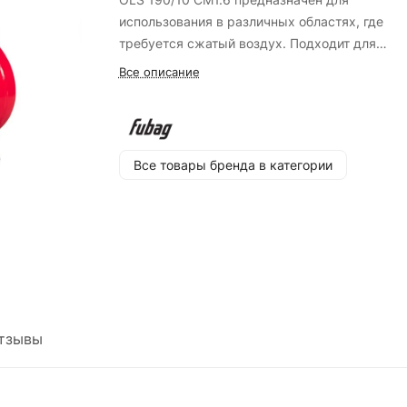
использования в различных областях, где
требуется сжатый воздух. Подходит для
выполнения задач, связанных с накачкой шин
Все описание
окраской и другими пневматическими работ
Особенности:
- Компрессор оснащен электрическим
Все товары бренда в категории
двигателем мощностью 1.2 кВт;
- Работает от сети с напряжением 230 В;
- Производительность составляет 190 литров
минуту;
- Уровень звукового давления составляет 67 
- Компрессорная головка OLS 190;
- Коаксиальная безмасляная конструкция;
- Объем ресивера равен 10 литрам;
тзывы
- Максимальное рабочее давление достигает
бар;
- Тип соединения — рапид (EURO).