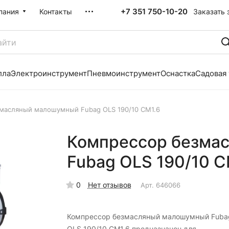
+7 351 750-10-20
Заказать 
пания
Контакты
лла
Электроинструмент
Пневмоинструмент
Оснастка
Садовая
масляный малошумный Fubag OLS 190/10 CM1.6
Компрессор безма
Fubag OLS 190/10 C
0
Нет отзывов
Арт.
646066
Компрессор безмасляный малошумный Fuba
OLS 190/10 CM1.6 предназначен для