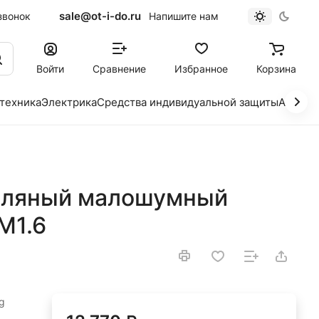
sale@ot-i-do.ru
звонок
Напишите нам
Войти
Сравнение
Избранное
Корзина
 техника
Электрика
Средства индивидуальной защиты
Автохи
сляный малошумный
M1.6
g