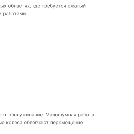
ых областях, где требуется сжатый
и работами.
ене
мная
х,
.
ным
т в
,
а.
ает обслуживание. Малошумная работа
ные колеса облегчают перемещение