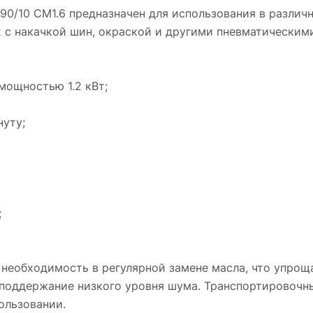
0/10 CM1.6 предназначен для использования в различн
Безмасляная конструкция компрессора
х с накачкой шин, окраской и другими пневматическим
исключает необходимость в регулярной зам
масла, что упрощает обслуживание. Малошу
работа позволяет использовать его в условия
мощностью 1.2 кВт;
где важно поддержание низкого уровня шума
Транспортировочные колеса облегчают
нуту;
перемещение устройства, делая его мобиль
и удобным в использовании.
Компрессор Fubag OLS 190/10 CM1.6 сочетае
себе надежность и функциональность,
обеспечивая эффективное выполнение задач
;
связанных с использованием сжатого воздух
необходимость в регулярной замене масла, что упрощ
о поддержание низкого уровня шума. Транспортировоч
ользовании.