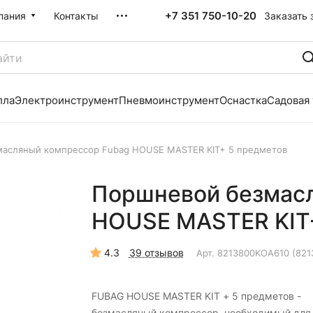
+7 351 750-10-20
Заказать 
пания
Контакты
лла
Электроинструмент
Пневмоинструмент
Оснастка
Садовая
асляный компрессор Fubag HOUSE MASTER KIT+ 5 предметов
Поршневой безмас
HOUSE MASTER KIT+
4.3
39 отзывов
Арт.
8213800KOA610 (821
FUBAG HOUSE MASTER KIT + 5 предметов -
безмасляный компрессор, необходимый для