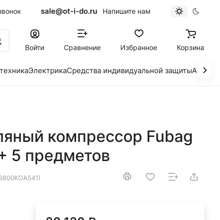
sale@ot-i-do.ru
звонок
Напишите нам
Войти
Сравнение
Избранное
Корзина
 техника
Электрика
Средства индивидуальной защиты
Автохи
ляный компрессор Fubag
 5 предметов
3800KOA541)