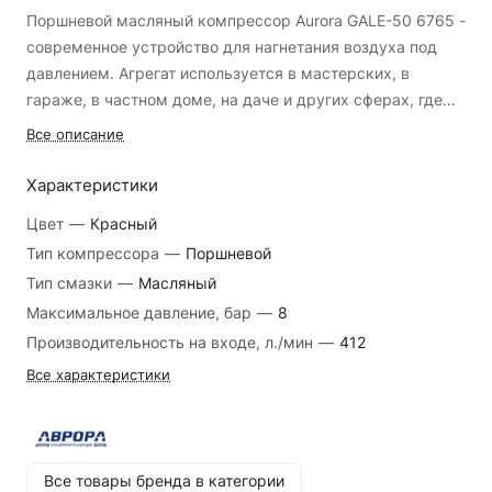
Поршневой масляный компрессор Aurora GALE-50 6765 -
современное устройство для нагнетания воздуха под
давлением. Агрегат используется в мастерских, в
гараже, в частном доме, на даче и других сферах, где
есть необходимость использования сжатого воздуха.
Все описание
Модель оборудована фильтром входящего воздуха для
защиты внутренних узлов от пыли и грязи. Редуктор
Характеристики
модели помогает выставить оптимальное давление для
Цвет
—
Красный
эффективной работы пневмоинструмента. В днище
Тип компрессора
—
Поршневой
ресивера имеется специальный кран, который
Тип смазки
—
Масляный
позволяет просто и быстро сливать конденсат.
Конструкция предусматривает колеса, благодаря
Максимальное давление, бар
—
8
которым компрессор легко и удобно транспортировать
Производительность на входе, л./мин
—
412
по рабочей площадке. Оборудование оснащается
Все характеристики
быстросъемными соединениями типа "мама"
(евростандарт) для легкого подключения инструмента.
Предохранительный клапан срабатывает при повышении
предельного давления, тем самым позволяя защитить
Все товары бренда в категории