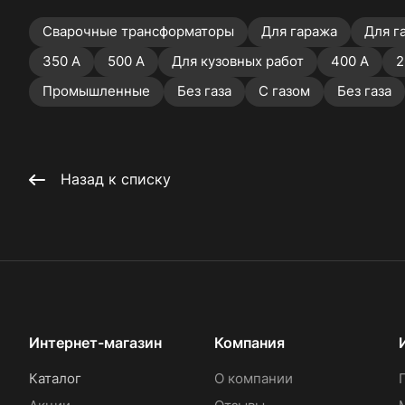
Сварочные трансформаторы
Для гаража
Для г
350 А
500 А
Для кузовных работ
400 А
2
Промышленные
Без газа
С газом
Без газа
Назад к списку
Интернет-магазин
Компания
Каталог
О компании