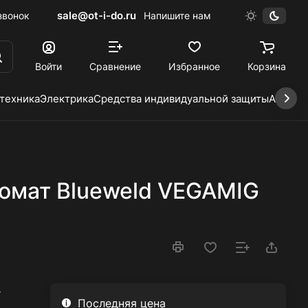
sale@ot-i-do.ru
звонок
Напишите нам
Войти
Сравнение
Избранное
Корзина
 техника
Электрика
Средства индивидуальной защиты
Автохи
омат Blueweld VEGAMIG
–
Последняя цена