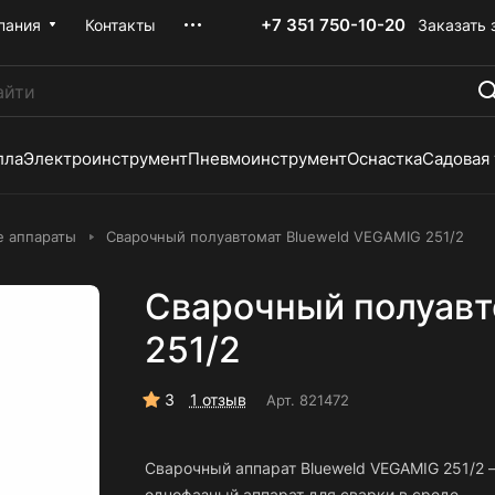
+7 351 750-10-20
Заказать 
пания
Контакты
лла
Электроинструмент
Пневмоинструмент
Оснастка
Садовая
е аппараты
Сварочный полуавтомат Blueweld VEGAMIG 251/2
Сварочный полуавт
251/2
3
1 отзыв
Арт.
821472
Сварочный аппарат Blueweld VEGAMIG 251/2 
однофазный аппарат для сварки в среде