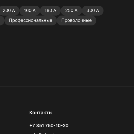
200 А
160 А
180 А
250 А
300 А
Профессиональные
Проволочные
Контакты
+7 351 750-10-20