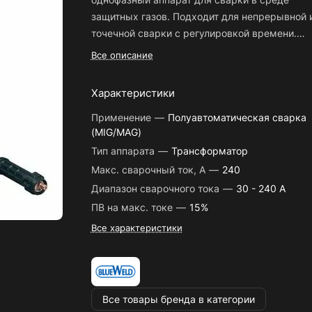
защитных газов. Подходит для непрерывной 
точечной сварки с регулировкой времени.
Работает со сталью, нержавеющей сталью,
Класс изоляции H;
Все описание
сталью высоких классов прочности, алюмин
Степень защиты IP 22;
Преимущества:
Характеристики
Изделие выполнено в соответствии с
стандартами ЕС;
Применение
—
Полуавтоматическая сварка
(MIG/MAG)
Оснащен термостатом;
Тип аппарата
—
Трансформатор
Данная аппаратура соответствует норма
Макс. сварочный ток, А
—
240
50199: электромагнитная совместимость
Комплектация
Диапазон сварочного тока
—
30 - 240 A
аппаратуры для дуговой сварки и аналогичн
процессов;
ПВ на макс. токе
—
15%
Горелка
Все характеристики
Воздушное охлаждение;
Проволочные катушки до 15 кг и 300 мм;
Редуктор
Возможность непрерывной и точечной сва
Направляющий ролик 0.6-0.8 мм
Все товары бренда в категории