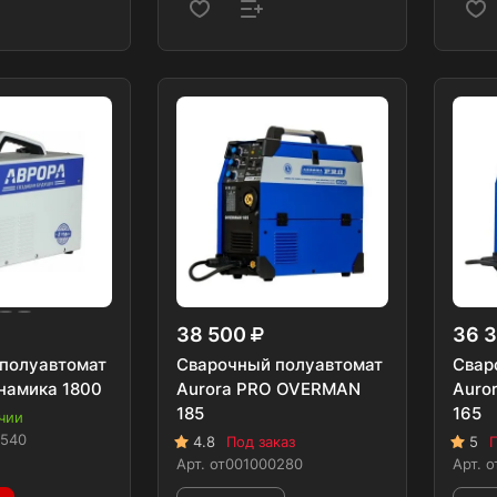
38 500
36 
полуавтомат
Сварочный полуавтомат
Свар
намика 1800
Aurora PRO OVERMAN
Auro
185
165
чии
0540
4.8
Под заказ
5
П
Арт.
от001000280
Арт.
о