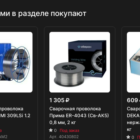
ми в разделе покупают
1 305
609
проволока
Сварочная проволока
Свар
I 309LSi 1.2
Прима ER-4043 (Св-АК5)
DEKA
0,8 мм, 2 кг
нерж
кг
з
0
Под заказ
AM2
Арт.
40430802
0
П