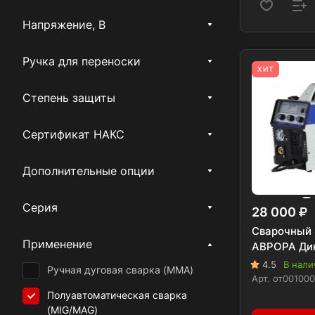
Cebora
Напряжение, В
Оберон
ПТК
Ручка для переноски
ХИТ
ПРОФИ
Степень защиты
Blueweld
Сертификат НАКС
EWM
Optima
Дополнительные опции
Lincoln Electric
Серия
28 000
КЕДР
Сварочный 
Aurora
Применение
АВРОРА Ди
Telwin
4.5
В нали
Ручная дуговая сварка (MMA)
Арт.
от00100
MGT
Полуавтоматическая сварка
(MIG/MAG)
Кратон