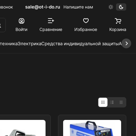
sale@ot-i-do.ru
звонок
Напишите нам
Войти
Сравнение
Избранное
Корзина
 техника
Электрика
Средства индивидуальной защиты
Автохи