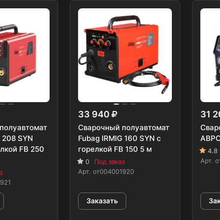
33 940
31 
полуавтомат
Сварочный полуавтомат
Свар
G 208 SYN
Fubag IRMIG 160 SYN с
АВРО
лкой FB 250
горелкой FB 150 5 м
4.8
Арт.
о
0
Под заказ
Арт.
от004001920
з
921
Заказать
За