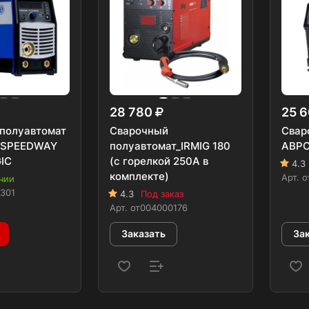
28 780
25 
полуавтомат
Сварочный
Свар
O SPEEDWAY
полуавтомат_IRMIG 180
АВРО
IC
(с горелкой 250А в
4.3
комплекте)
Арт.
о
чии
301
4.3
Под заказ
Арт.
от004000176
Заказать
За