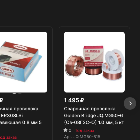
1 495
очная проволока
Сварочная проволока
 ER308LSi
Golden Bridge JQ.MG50-6
авеющая 0.8 мм 5
(Св-08Г2С-О) 1.0 мм, 5 кг
0
Под заказ
Арт.
JQ.MG50-615
од заказ