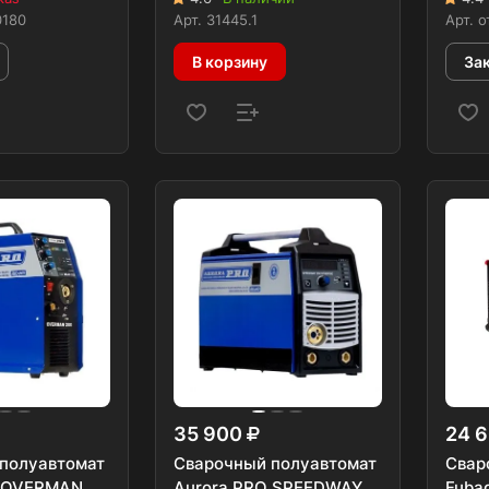
0180
Арт.
31445.1
Арт.
о
В корзину
За
35 900
24 
полуавтомат
Сварочный полуавтомат
Свар
O OVERMAN
Aurora PRO SPEEDWAY
Fubag