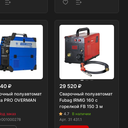
340
29 520
очный полуавтомат
Сварочный полуавтомат
ra PRO OVERMAN
Fubag IRMIG 160 с
горелкой FB 150 3 м
од заказ
4.7
В наличии
т001000278
Арт.
31 431.1