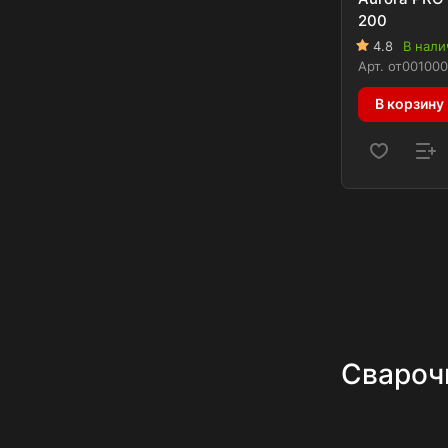
200
4.8
В нали
Арт.
от001000
В корзину
Свароч