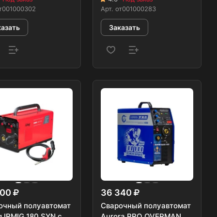
т001000302
Арт.
от001000283
казать
Заказать
600
36 340
очный полуавтомат
Сварочный полуавтомат
 IRMIG 180 SYN с
Aurora PRO OVERMAN