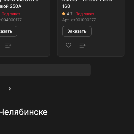
лкой 250A
160
Под заказ
4.7
Под заказ
т004000177
Арт.
от001000277
казать
Заказать
 Челябинске