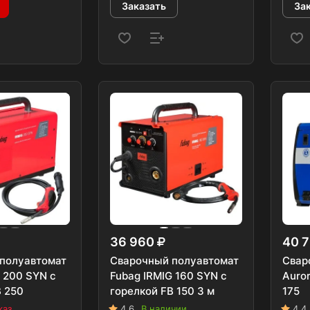
Заказать
За
36 960
40 
полуавтомат
Сварочный полуавтомат
Свар
 200 SYN с
Fubag IRMIG 160 SYN с
Auro
B 250
горелкой FB 150 3 м
175
каз
4.6
В наличии
4.4