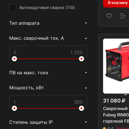
В корзину
Аргонодуговая сварка (TIG)
Тип аппарата
Макс. сварочный ток, А
ПВ на макс. токе
Мощность, кВт
31 080
Сварочный 
Fubag IRMIG
горелкой F
Степень защиты IP
4.4
Под за