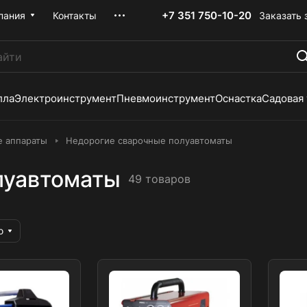
+7 351 750-10-20
Заказать 
пания
Контакты
лла
Электроинструмент
Пневмоинструмент
Оснастка
Садовая
е аппараты
Недорогие сварочные полуавтоматы
луавтоматы
49 товаров
ю