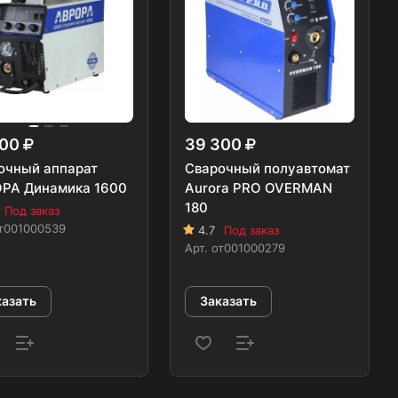
600
39 300
очный аппарат
Сварочный полуавтомат
РА Динамика 1600
Aurora PRO OVERMAN
180
Под заказ
т001000539
4.7
Под заказ
Арт.
от001000279
казать
Заказать