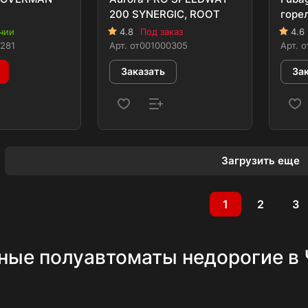
200 SYNERGIC, ROOT
горе
чии
4.8
Под заказ
4.6
281
Арт.
от001000305
Арт.
о
Заказать
За
Загрузить еще
1
2
3
ные полуавтоматы недорогие в