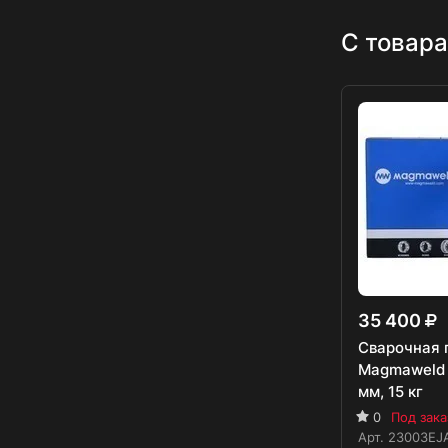
С товара
35 400
Сварочная 
Magmaweld M
мм, 15 кг
0
Под зака
Арт.
23003EJ