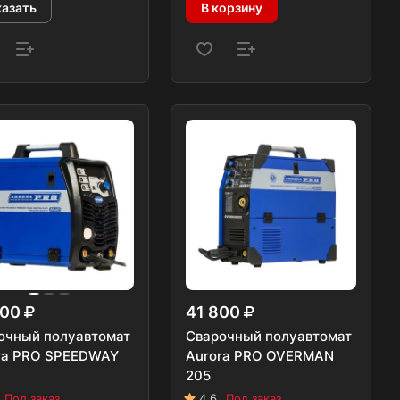
казать
В корзину
700
41 800
очный полуавтомат
Сварочный полуавтомат
ra PRO SPEEDWAY
Aurora PRO OVERMAN
205
Под заказ
4.6
Под заказ