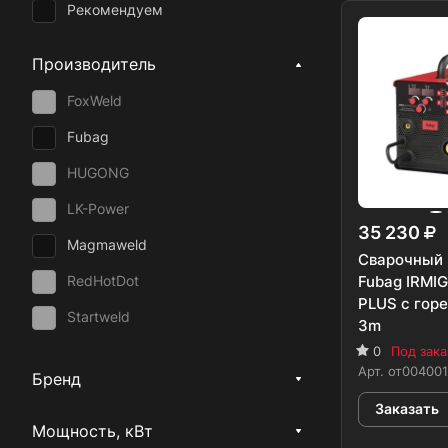
Рекомендуем
Производитель
FoxWeld
Fubag
HUGONG
LK-Power
35 230
Magmaweld
Сварочный 
Fubag IRMI
RedHotDot
PLUS c горе
Startweld
3m
0
Под зака
Сварог
Арт.
от004001
Бренд
Huter
Заказать
Ресанта
Мощность, кВт