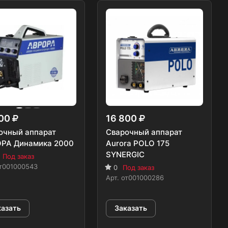
200
16 800
очный аппарат
Сварочный аппарат
РА Динамика 2000
Aurora POLO 175
SYNERGIC
Под заказ
т001000543
0
Под заказ
Арт.
от001000286
казать
Заказать