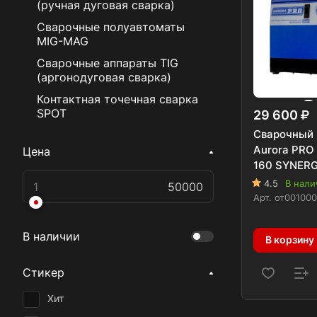
(ручная дуговая сварка)
Сварочные полуавтоматы
MIG-MAG
Сварочные аппараты TIG
(аргонодуговая сварка)
Контактная точечная сварка
SPOT
29 600
Сварочный 
Aurora PR
Цена
160 SYNERG
4.5
В нали
Арт.
от001000
В наличии
В корзину
Стикер
Хит