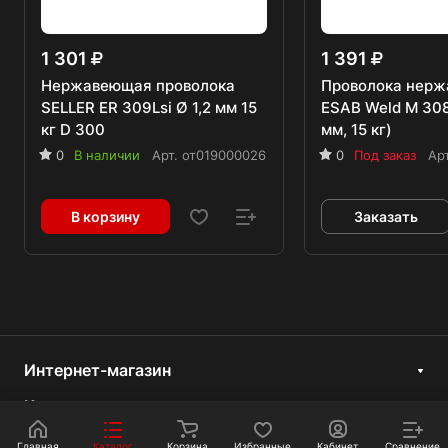
1 301
1 391
Нержавеющая проволока
Проволока нер
SELLER ER 309Lsi Ø 1,2 мм 15
ESAB Weld M 308
кг D 300
мм, 15 кг)
0
В наличии
Арт.
от019000026
0
Под заказ
Ар
В корзину
Заказать
Интернет-магазин
Компания
Информация
Главная
Каталог
Корзина
Избранные
Кабинет
Сравнение