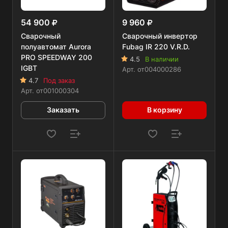
54 900
9 960
Сварочный
Сварочный инвертор
полуавтомат Aurora
Fubag IR 220 V.R.D.
PRO SPEEDWAY 200
4.5
В наличии
IGBT
Арт.
от004000286
4.7
Под заказ
Арт.
от001000304
Заказать
В корзину