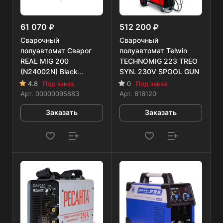
61 070
512 200
Сварочный
Сварочный
полуавтомат Сварог
полуавтомат Telwin
REAL MIG 200
TECHNOMIG 223 TREO
(N24002N) Black
SYN. 230V SPOOL GUN
(маска+краги)
4.8
Под заказ
0
Под заказ
Арт.
00000095883
Арт.
816120
Заказать
Заказать