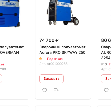
74 700
80 
полуавтомат
Сварочный полуавтомат
Свар
O OVERMAN
Aurora PRO SKYWAY 250
AURO
3254
1
Под заказ
Арт.
от001000288
каз
0
П
0280
Арт.
о
Заказать
За