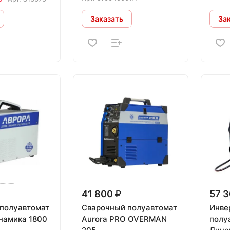
Заказать
За
41 800
57 
полуавтомат
Сварочный полуавтомат
Инве
намика 1800
Aurora PRO OVERMAN
полу