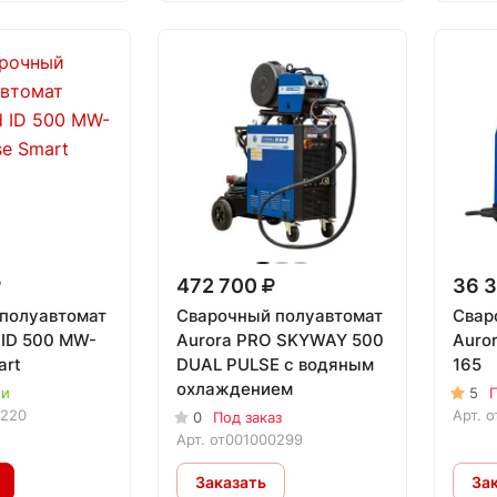
472 700
36 
полуавтомат
Сварочный полуавтомат
Свар
ID 500 MW-
Aurora PRO SKYWAY 500
Auro
art
DUAL PULSE с водяным
165
охлаждением
ии
5
П
220
Арт.
о
0
Под заказ
Арт.
от001000299
Заказать
За