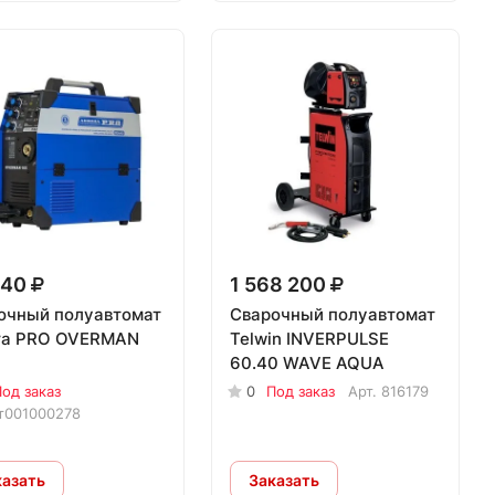
340
1 568 200
очный полуавтомат
Сварочный полуавтомат
ra PRO OVERMAN
Telwin INVERPULSE
60.40 WAVE AQUA
од заказ
0
Под заказ
Арт.
816179
т001000278
казать
Заказать