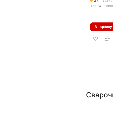
4.5
В нали
Арт.
от00100
В корзину
Свароч