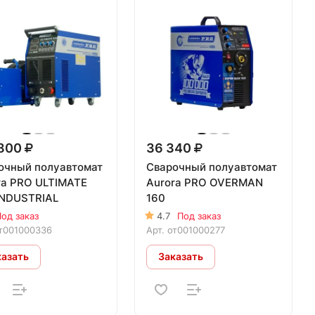
 800
36 340
очный полуавтомат
Сварочный полуавтомат
ra PRO ULTIMATE
Aurora PRO OVERMAN
INDUSTRIAL
160
од заказ
4.7
Под заказ
т001000336
Арт.
от001000277
казать
Заказать