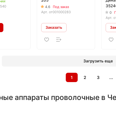
205
Дина
чии
3524
0540
4.6
Под заказ
Арт.
от001000283
0
П
Арт.
о
Заказать
За
Загрузить еще
1
2
3
...
ные аппараты проволочные в Ч