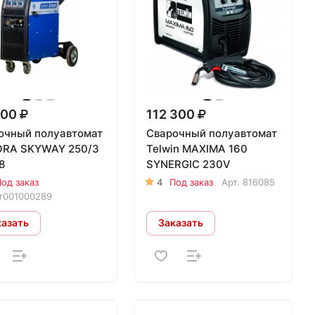
600
112 300
очный полуавтомат
Сварочный полуавтомат
RA SKYWAY 250/3
Telwin MAXIMA 160
8
SYNERGIC 230V
од заказ
4
Под заказ
Арт.
816085
т001000289
казать
Заказать