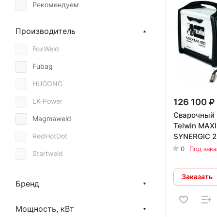
Рекомендуем
Производитель
FoxWeld
Fubag
HUGONG
126 100
LK-Power
Сварочный 
Magmaweld
Telwin MAX
SYNERGIC 
RedHotDot
0
Под зака
Startweld
Сварог
Заказать
Бренд
Huter
Ресанта
Мощность, кВт