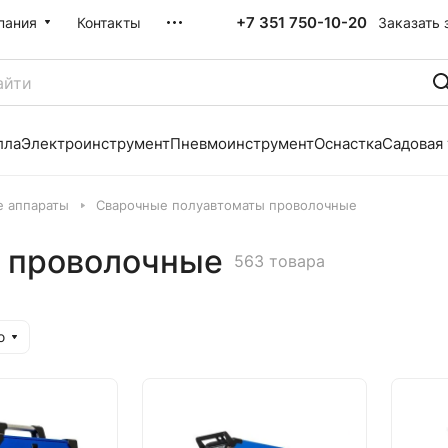
+7 351 750-10-20
Заказать 
пания
Контакты
лла
Электроинструмент
Пневмоинструмент
Оснастка
Садовая
е аппараты
Сварочные полуавтоматы проволочные
 проволочные
563 товара
ю