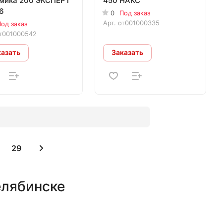
мика 200 ЭКСПЕРТ
450 НАКС
6
0
Под заказ
Арт.
от001000335
од заказ
т001000542
казать
Заказать
29
елябинске