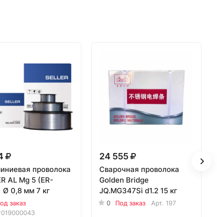
4
24 555
иниевая проволока
Сварочная проволока
R AL Mg 5 (ER-
Golden Bridge
 Ø 0,8 мм 7 кг
JQ.MG347Si d1.2 15 кг
од заказ
0
Под заказ
Арт.
197
т019000043