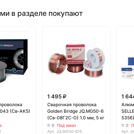
ми в разделе покупают
1 495
1 64
проволока
Сварочная проволока
Алюм
043 (Св-АК5)
Golden Bridge JQ.MG50-6
SELLE
(Св-08Г2С-О) 1.0 мм, 5 кг
5356)
з
0
Под заказ
0
П
2
Арт.
JQ.MG50-615
Арт.
о