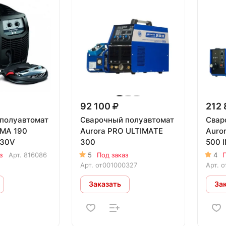
92 100
212
полуавтомат
Сварочный полуавтомат
Свар
IMA 190
Aurora PRO ULTIMATE
Auro
230V
300
500 
з
Арт.
816086
5
Под заказ
4
П
Арт.
от001000327
Арт.
о
Заказать
За