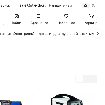
sale@ot-i-do.ru
звонок
Напишите нам
Войти
Сравнение
Избранное
Корзина
 техника
Электрика
Средства индивидуальной защиты
Автохи