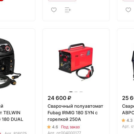
24 600
25 
ый
Сварочный полуавтомат
Свар
т TELWIN
Fubag IRMIG 180 SYN с
АВРО
 180 DUAL
горелкой 250A
4.3
Арт.
о
4.6
Под заказ
Арт.
от004000177
з
Арт.
816075