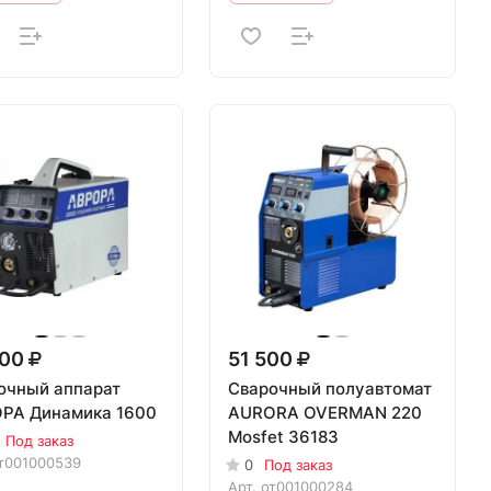
600
51 500
очный аппарат
Сварочный полуавтомат
РА Динамика 1600
AURORA OVERMAN 220
Mosfet 36183
Под заказ
т001000539
0
Под заказ
Арт.
от001000284