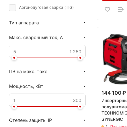
Аргонодуговая сварка (TIG)
Тип аппарата
Макс. сварочный ток, А
ПВ на макс. токе
Мощность, кВт
144 100
Инверторн
полуавтома
TECHNOMIG
SYNERGIC
Степень защиты IP
1
Под зака