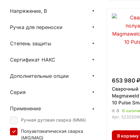
Cebora
Напряжение, В
Оберон
ПТК
Ручка для переноски
ПРОФИ
Степень защиты
Blueweld
Сертификат НАКС
EWM
Optima
Дополнительные опции
653 980
Lincoln Electric
Сварочный 
Серия
КЕДР
Magmaweld 
10 Pulse Sm
Aurora
Применение
0
В налич
Telwin
Арт.
523250W
Ручная дуговая сварка (MMA)
MGT
Полуавтоматическая сварка
В корзину
(MIG/MAG)
Кратон