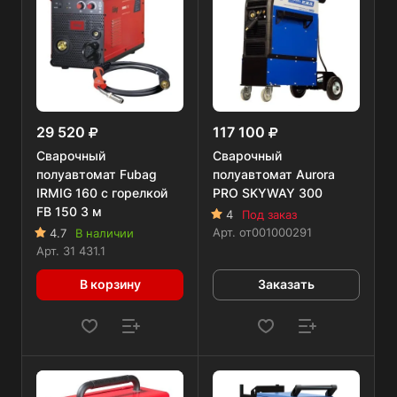
29 520
117 100
Сварочный
Сварочный
полуавтомат Fubag
полуавтомат Aurora
IRMIG 160 с горелкой
PRO SKYWAY 300
FB 150 3 м
4
Под заказ
Арт.
от001000291
4.7
В наличии
Арт.
31 431.1
В корзину
Заказать