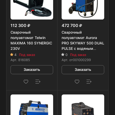
112 300
472 700
Сварочный
Сварочный
полуавтомат Telwin
полуавтомат Aurora
MAXIMA 160 SYNERGIC
PRO SKYWAY 500 DUAL
230V
PULSE с водяным
охлаждением
4
Под заказ
0
Под заказ
Арт.
816085
Арт.
от001000299
Заказать
Заказать