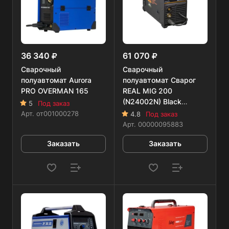
36 340
61 070
Сварочный
Сварочный
полуавтомат Aurora
полуавтомат Сварог
PRO OVERMAN 165
REAL MIG 200
(N24002N) Black
5
Под заказ
(маска+краги)
Арт.
от001000278
4.8
Под заказ
Арт.
00000095883
Заказать
Заказать