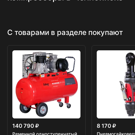
С товарами в разделе покупают
140 790
8 170
Ременной одноступенчатый
Пневмогайковер