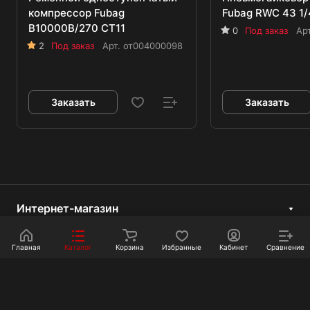
компрессор Fubag
Fubag RWC 43 1/
B10000B/270 CT11
0
Под заказ
Ар
2
Под заказ
Арт.
от004000098
Заказать
Заказать
Интернет-магазин
Компания
Главная
Каталог
Корзина
Избранные
Кабинет
Сравнение
Информация
Покупателям