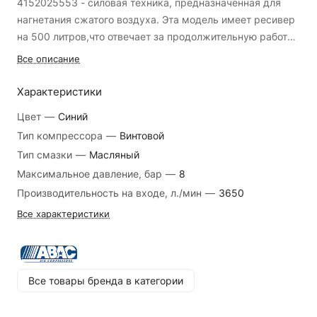
4152025553 - силовая техника, предназначенная для
нагнетания сжатого воздуха. Эта модель имеет ресивер
на 500 литров,что отвечает за продолжительную работу
агрегата в автономном режиме. Компрессор оснащен
Все описание
микропроцессорным управлением для удобства
эксплуатации. *Компрессор; *Упаковка.
Характеристики
Цвет
—
Синий
Тип компрессора
—
Винтовой
Тип смазки
—
Масляный
Максимальное давление, бар
—
8
Производительность на входе, л./мин
—
3650
Все характеристики
Все товары бренда в категории