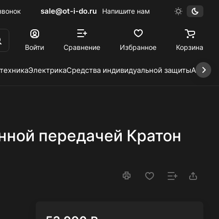
sale@ot-i-do.ru
звонок
Напишите нам
Войти
Сравнение
Избранное
Корзина
 техника
Электрика
Средства индивидуальной защиты
Автохи
нной передачей Кратон