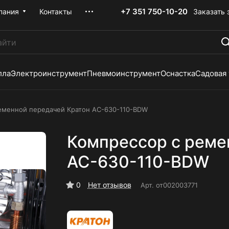
+7 351 750-10-20
Заказать 
пания
Контакты
лла
Электроинструмент
Пневмоинструмент
Оснастка
Садовая
еменной передачей Кратон AC-630-110-BDW
Компрессор с реме
AC-630-110-BDW
0
Нет отзывов
Арт.
от002003771