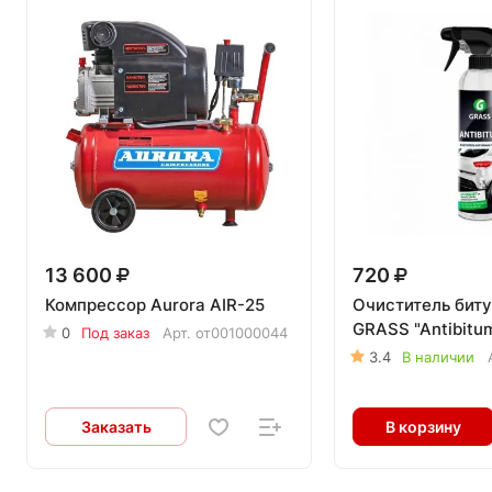
13 600
720
Компрессор Aurora AIR-25
Очиститель бит
GRASS "Antibitu
0
Под заказ
Арт.
от001000044
3.4
В наличии
Заказать
В корзину