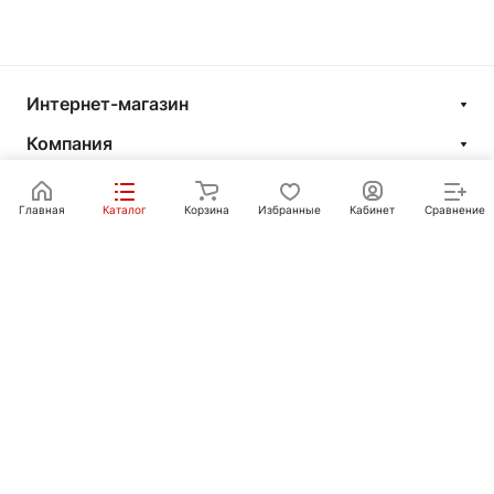
Интернет-магазин
Компания
Информация
Главная
Каталог
Корзина
Избранные
Кабинет
Сравнение
Покупателям
Контакты
+7 351 750-10-20
sale@ot-i-do.ru
Челябинск, ул. Луценко, 2