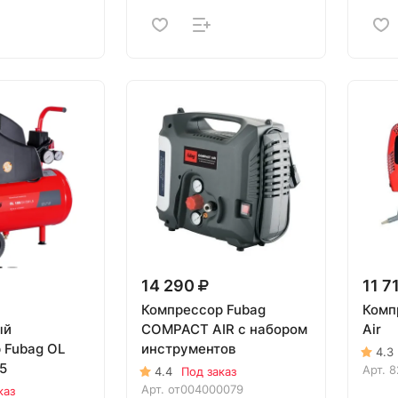
14 290
11 7
Компрессор Fubag
Комп
ый
COMPACT AIR с набором
Air
 Fubag OL
инструментов
4.3
5
Арт.
8
4.4
Под заказ
Арт.
от004000079
каз