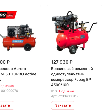
300
127 930
рессор Aurora
Бензиновый ременной
M-50 TURBO active
одноступенчатый
s
компрессор Fubag BP
4500/100
од заказ
т001000076
0
Под заказ
Арт.
от004000119
казать
Заказать