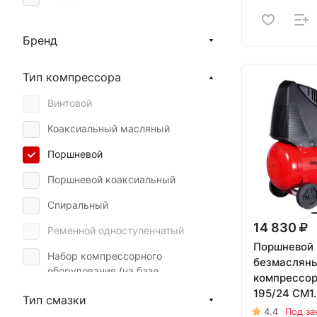
Aurora
Бренд
ABAC
Comaro
Тип компрессора
Вихрь
Винтовой
Кратон
Коаксиальный масляный
Поршневой
Поршневой коаксиальный
Спиральный
14 830
Ременной одноступенчатый
Поршневой
Набор компрессорного
безмаслян
оборудования (на базе
компрессор
коаксиального масляного)
195/24 CM1.
Тип смазки
Набор компрессорного
4.4
Под за