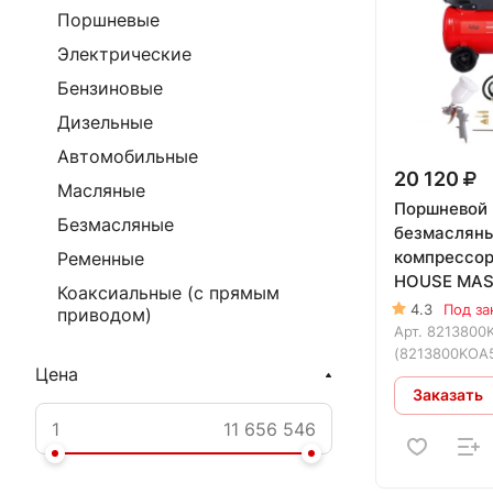
Поршневые
Электрические
Бензиновые
Дизельные
Автомобильные
20 120
Масляные
Поршневой
Безмасляные
безмаслян
компрессор
Ременные
HOUSE MAST
Коаксиальные (с прямым
предметов
4.3
Под за
приводом)
Арт.
8213800
(8213800KOA
Цена
Заказать