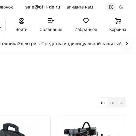
sale@ot-i-do.ru
звонок
Напишите нам
Войти
Сравнение
Избранное
Корзина
 техника
Электрика
Средства индивидуальной защиты
Автохи