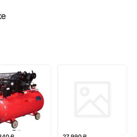
ке
 840
27 990