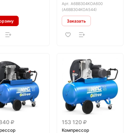
Арт.
A6BB304KOA600
(A6BB304KOA544)
орзину
Заказать
 840
153 120
рессор
Компрессор