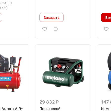
KOA601
092)
Заказать
В к
29 832
147
 Aurora AIR-
Поршневой
Комп