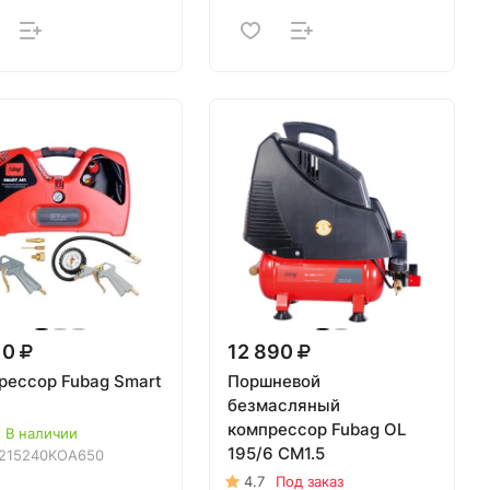
10
12 890
рессор Fubag Smart
Поршневой
безмасляный
компрессор Fubag OL
В наличии
195/6 CM1.5
215240KOA650
4.7
Под заказ