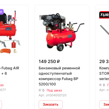
ЕМ
149 250
29 
 Fubag AIR
Бензиновый ременной
Комп
 + 6
одноступенчатый
STOR
компрессор Fubag BP
serie
5200/100
каз
0
П
0077
Арт.
о
0
Под заказ
Арт.
от004000120
Заказать
За