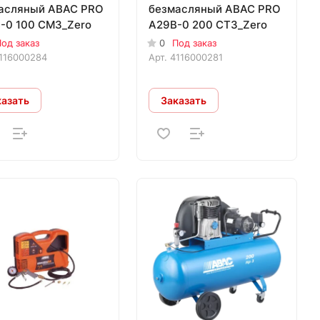
асляный ABAC PRO
безмасляный ABAC PRO
-0 100 CM3_Zero
A29B-0 200 CT3_Zero
од заказ
0
Под заказ
116000284
Арт.
4116000281
казать
Заказать