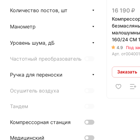
16 190
Количество постов, шт
Компрессо
безмаслян
Манометр
малошумны
160/24 CM 1
Уровень шума, дБ
4.9
Под за
Арт.
от004001
Частотный преобразователь
Заказать
Ручка для переноски
Осушитель воздуха
Тандем
Компрессорная станция
Медицинский