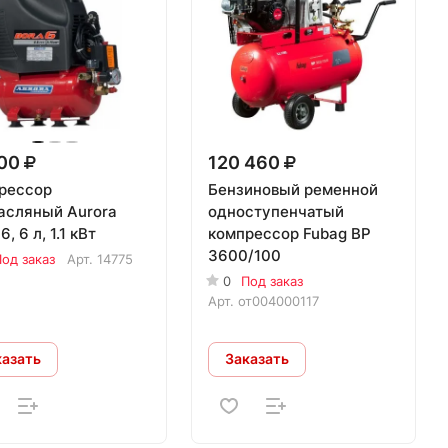
700
120 460
рессор
Бензиновый ременной
асляный Aurora
одноступенчатый
6, 6 л, 1.1 кВт
компрессор Fubag BP
3600/100
од заказ
Арт.
14775
0
Под заказ
Арт.
от004000117
казать
Заказать