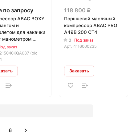
 по запросу
118 800
рессор ABAC BOXY
Поршневой масляный
лангом и
компрессор ABAC PRO
олетом для накачки
A49B 200 CT4
с манометром,
0
Под заказ
д
Арт.
4116000235
од заказ
215040KQA087 (old
4
казать
Заказать
6