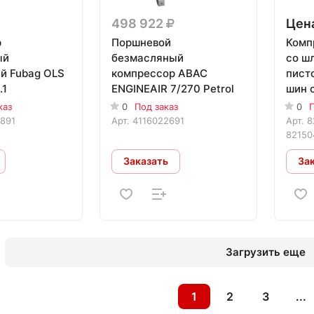
498 922
Цена
р
Поршневой
Комп
ый
безмасляный
со ш
й Fubag OLS
компрессор ABAC
пист
.1
ENGINEAIR 7/270 Petrol
шин 
рапи
каз
0
Под заказ
0
П
891
Арт.
4116022691
Арт.
8
82150
Заказать
За
Загрузить еще
1
2
3
...