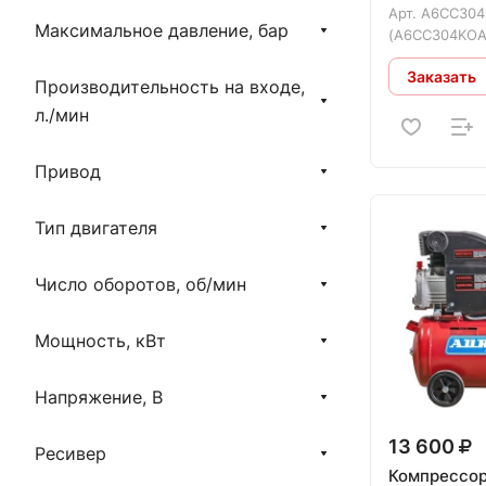
оборудования (на базе
Арт.
A6CC304
Максимальное давление, бар
коаксиального безмасляного)
(A6CC304KOA
Безмасляный
Заказать
Производительность на входе,
л./мин
Привод
Тип двигателя
Число оборотов, об/мин
Мощность, кВт
Напряжение, В
13 600
Ресивер
Компрессор