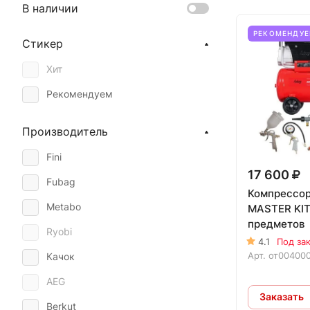
В наличии
РЕКОМЕНДУ
Стикер
Хит
Рекомендуем
Производитель
Fini
17 600
Fubag
Компрессор
Metabo
MASTER KIT
предметов
Ryobi
4.1
Под за
Арт.
от00400
Качок
AEG
Заказать
Berkut