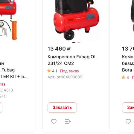
13 460
13 
Компрессор Fubag OL
Комп
ый
231/24 CM2
безм
 Fubag
Bora-
4.1
Под заказ
ER KIT+ 5
Арт.
от004000089
4
П
каз
KOA610
541)
Заказать
За