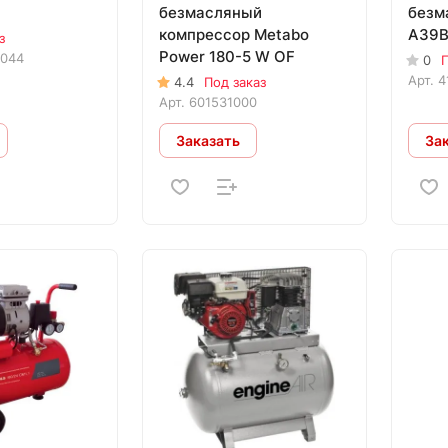
безмасляный
безм
компрессор Metabo
A39B
з
Power 180-5 W OF
0044
0
П
Арт.
4
4.4
Под заказ
Арт.
601531000
Заказать
За