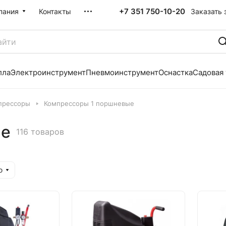
+7 351 750-10-20
Заказать 
пания
Контакты
лла
Электроинструмент
Пневмоинструмент
Оснастка
Садовая
прессоры
Компрессоры 1 поршневые
ые
116 товаров
ю