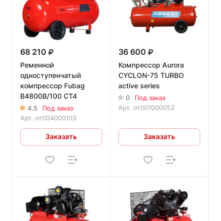
68 210
36 600
Ременной
Компрессор Aurora
одноступенчатый
CYCLON-75 TURBO
компрессор Fubag
active series
B4800B/100 CT4
0
Под заказ
Арт.
от001000052
4.5
Под заказ
Арт.
от004000103
Заказать
Заказать