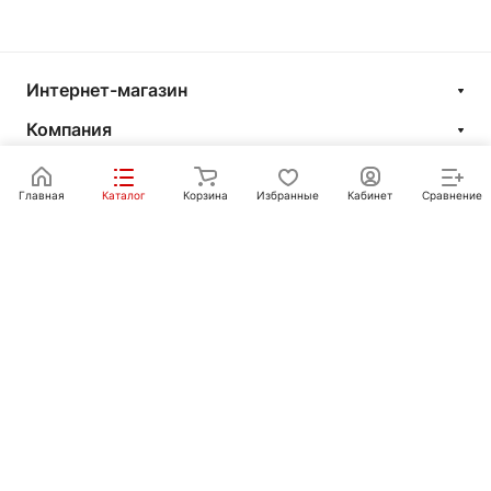
Интернет-магазин
Компания
Информация
Главная
Каталог
Корзина
Избранные
Кабинет
Сравнение
Покупателям
Контакты
+7 351 750-10-20
sale@ot-i-do.ru
Челябинск, ул. Луценко, 2