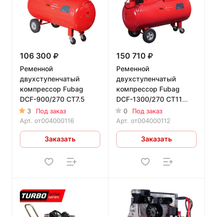
106 300
150 710
Ременной
Ременной
двухступенчатый
двухступенчатый
компрессор Fubag
компрессор Fubag
DCF-900/270 CT7.5
DCF-1300/270 CT11
двухступенчатый
3
Под заказ
0
Под заказ
Арт.
от004000116
Арт.
от004000112
Заказать
Заказать