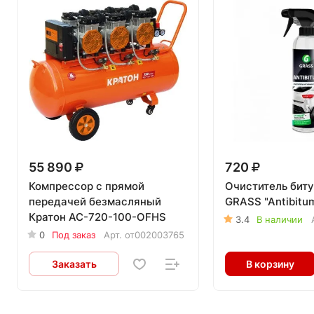
55 890
720
Компрессор с прямой
Очиститель бит
передачей безмасляный
GRASS "Antibitu
Кратон AC-720-100-OFHS
3.4
В наличии
0
Под заказ
Арт.
от002003765
Заказать
В корзину