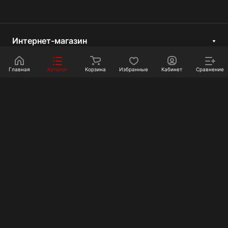
Интернет-магазин
Компания
Главная
Каталог
Корзина
Избранные
Кабинет
Сравнение
Информация
Покупателям
Контакты
+7 351 750-10-20
sale@ot-i-do.ru
Челябинск, ул. Луценко, 2