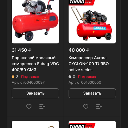
31 450
40 800
Поршневой масляный
Компрессор Aurora
компрессор Fubag VDС
CYCLON-100 TURBO
400/50 CM3
active series
3
Под заказ
0
Под заказ
Арт.
от004000097
Арт.
от001000050
Заказать
Заказать