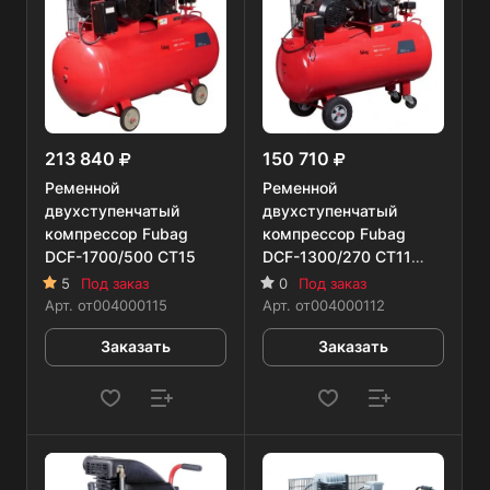
213 840
150 710
Ременной
Ременной
двухступенчатый
двухступенчатый
компрессор Fubag
компрессор Fubag
DCF-1700/500 CT15
DCF-1300/270 CT11
двухступенчатый
5
Под заказ
0
Под заказ
Арт.
от004000115
Арт.
от004000112
Заказать
Заказать