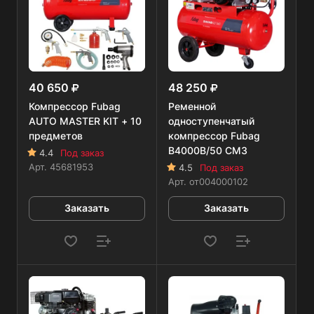
40 650
48 250
Компрессор Fubag
Ременной
AUTO MASTER KIT + 10
одноступенчатый
предметов
компрессор Fubag
B4000B/50 CM3
4.4
Под заказ
Арт.
45681953
4.5
Под заказ
Арт.
от004000102
Заказать
Заказать