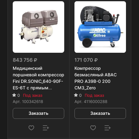
843 756
171 070
Медицинский
Компрессор
поршневой компрессор
безмасляный ABAC
Fini DR.SONIC_640-90F-
PRO A39B-0 200
ES-6T с прямым
CM3_Zero
приводом
0
Под заказ
0
Под заказ
Арт.
100342618
Арт.
4116000288
Заказать
Заказать