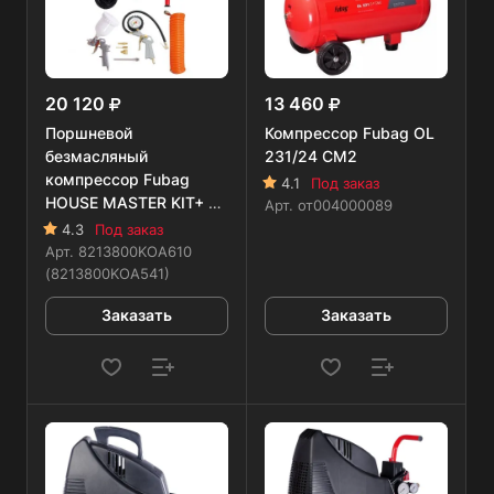
20 120
13 460
Поршневой
Компрессор Fubag OL
безмасляный
231/24 CM2
компрессор Fubag
4.1
Под заказ
HOUSE MASTER KIT+ 5
Арт.
от004000089
предметов
4.3
Под заказ
Арт.
8213800KOA610
(8213800KOA541)
Заказать
Заказать