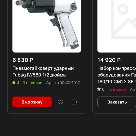
6 830
14 920
Пневмогайковерт ударный
Набор компресс
Fubag IW580 1/2 дюйма
оборудования F
180/10 CM1.2 SE
4
В наличии
Арт.
от004001017
0
Под заказ
Ар
В корзину
Заказать