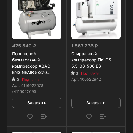
475 840
1 567 236
Поршневой
Спиральный
безмасляный
компрессор Fini OS
компрессор ABAC
5.5-08-500 ES
ENGINEAIR 8/270
0
Под заказ
DIESEL
Арт.
100522942
0
Под заказ
Арт.
4116022578
(4116022695)
Заказать
Заказать