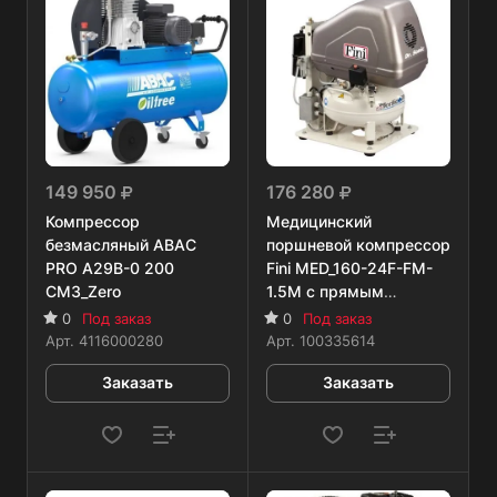
149 950
176 280
Компрессор
Медицинский
безмасляный ABAC
поршневой компрессор
PRO A29B-0 200
Fini MED_160-24F-FM-
CM3_Zero
1.5M с прямым
приводом
0
Под заказ
0
Под заказ
Арт.
4116000280
Арт.
100335614
Заказать
Заказать