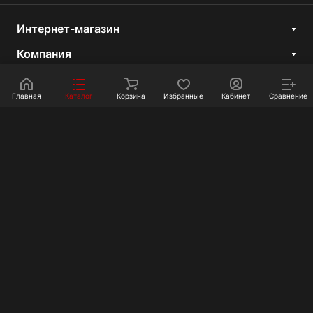
Интернет-магазин
Компания
Информация
Главная
Каталог
Корзина
Избранные
Кабинет
Сравнение
Покупателям
Контакты
+7 351 750-10-20
sale@ot-i-do.ru
Челябинск, ул. Луценко, 2
© 2026 Интернет-магазин «От и До.ру»