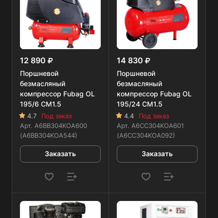
12 890
14 830
Поршневой
Поршневой
безмасляный
безмасляный
компрессор Fubag OL
компрессор Fubag OL
195/6 CM1.5
195/24 CM1.5
4.7
Под заказ
4.4
Под заказ
Арт.
A6BB304KOA600
Арт.
A6CC304KOA601
(A6BB304KOA544)
(A6CC304KOA092)
Заказать
Заказать