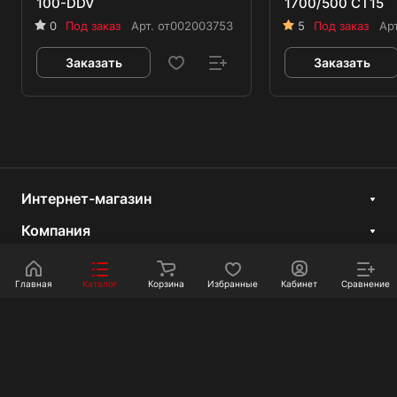
100-DDV
1700/500 CT15
0
Под заказ
Арт.
от002003753
5
Под заказ
Ар
Заказать
Заказать
Интернет-магазин
Компания
Информация
Главная
Каталог
Корзина
Избранные
Кабинет
Сравнение
Покупателям
Контакты
+7 351 750-10-20
sale@ot-i-do.ru