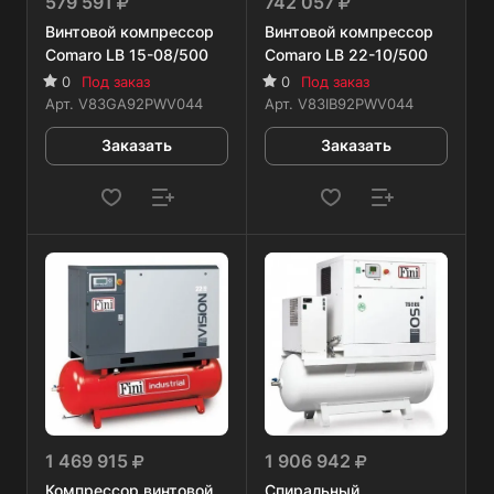
579 591
742 057
Винтовой компрессор
Винтовой компрессор
Comaro LB 15-08/500
Comaro LB 22-10/500
0
Под заказ
0
Под заказ
Арт.
V83GA92PWV044
Арт.
V83IB92PWV044
Заказать
Заказать
1 469 915
1 906 942
Компрессор винтовой
Спиральный