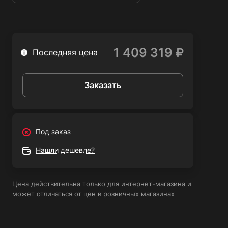
что позволяет сэкономить средства на эксплуатации.
надежности с спиральным компрессором Fini OS 5.5-
08-500!
Многофункциональность - этот компрессор может
использоваться в различных сферах применения, что
делает его универсальным и удобным инструментом.
1 409 319
Последняя цена
Заказать
Под заказ
Нашли дешевле?
Цена действительна только для интернет-магазина и
может отличаться от цен в розничных магазинах