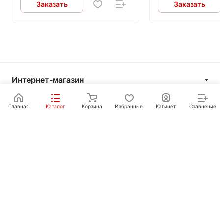
Заказать
Заказать
Интернет-магазин
Компания
Главная
Каталог
Корзина
Избранные
Кабинет
Сравнение
Информация
Покупателям
Контакты
+7 351 750-10-20
sale@ot-i-do.ru
Челябинск, ул. Луценко, 2