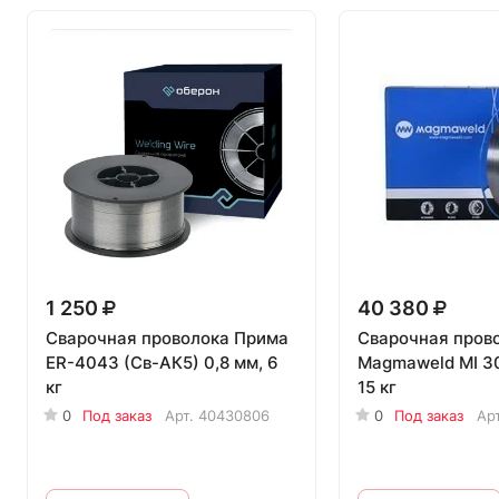
1 250
40 380
Сварочная проволока Прима
Сварочная пров
ER-4043 (Св-АК5) 0,8 мм, 6
Magmaweld MI 30
кг
15 кг
0
Под заказ
Арт.
40430806
0
Под заказ
Ар