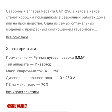
Сварочный аппарат Ресанта САИ-250 в кейсе в кейсе
станет хорошим помощником в сварочных работах дома
или на производстве. Одна из самых оптимальных
моделей с прекрасным соотношением габаритов и
мощности. Простая регулировка, плавное изменение
Прочный корпус, проверенная система защиты от
Все описание
тока, компактный корпус – работа с этим аппаратом
внешних воздействий (класс защиты IP21).
приносит только положительные эмоции. Широкий
Характеристики
Современные функции горячего старта («HOTSTART»)
ремень позволяет удобно носить аппарат на плече.
и анти-залипания («ANTI STICK») помогут быстрее и
Применение
—
Ручная дуговая сварка (MMA)
Преимущества:
лучше справиться с любой работой, не забывая о
Тип аппарата
—
Инвертор
безопасности.
Макс. сварочный ток, А
—
250
Низкое энергопотребление позволяет пользоваться
Диапазон сварочного тока
—
10 - 250 A
любой электросетью даже при напряжении 140В. Кроме
ПВ на макс. токе
—
70%
того, такой аппарат создаёт минимальное количество
Все характеристики
электромагнитных помех в такую сеть.
Охлаждение сварки за счет вертикальной установки
платы и оптимального расположения кулеров, что