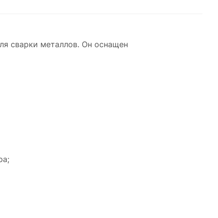
MW-
ля сварки металлов. Он оснащен
ает
ания
х с
ра;