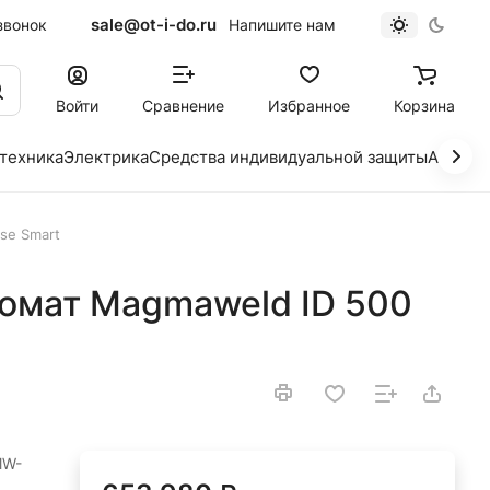
sale@ot-i-do.ru
звонок
Напишите нам
Войти
Сравнение
Избранное
Корзина
 техника
Электрика
Средства индивидуальной защиты
Автохи
se Smart
омат Magmaweld ID 500
MW-