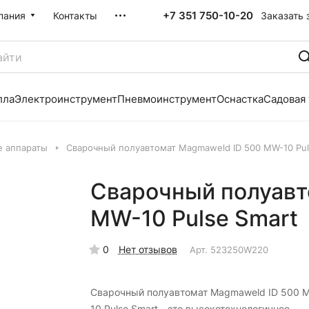
+7 351 750-10-20
Заказать 
пания
Контакты
лла
Электроинструмент
Пневмоинструмент
Оснастка
Садовая
е аппараты
Сварочный полуавтомат Magmaweld ID 500 MW-10 Pul
Сварочный полуавт
MW-10 Pulse Smart
0
Нет отзывов
Арт.
523250W220
Сварочный полуавтомат Magmaweld ID 500 
10 Pulse Smart - это высокотехнологичное