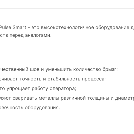
долговечность оборудования.
Строительство и монтаж;
Ремонт и восстановление автомобильных
Сварочный полуавтомат Magmaweld ID 500 
деталей.
10 Pulse Smart - это надежное и удобное
ulse Smart - это высокотехнологичное оборудование д
оборудование для сварки металлов, которое
ств перед аналогами.
обеспечивает высокое качество шва и упрощ
процесс работы. Он подходит для использов
в различных сферах деятельности, связанны
обработкой металлов.
ачественный шов и уменьшить количество брызг;
ечивает точность и стабильность процесса;
то упрощает работу оператора;
ляют сваривать металлы различной толщины и диамет
овечность оборудования.