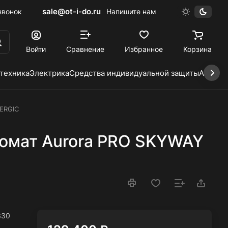
sale@ot-i-do.ru
звонок
Напишите нам
Войти
Сравнение
Избранное
Корзина
 техника
Электрика
Средства индивидуальной защиты
Автохи
ERGIC
омат Aurora PRO SKYWAY
330