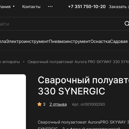
+7 351 750-10-20
Заказать 
пания
Контакты
лла
Электроинструмент
Пневмоинструмент
Оснастка
Садовая
е аппараты
Сварочный полуавтомат Aurora PRO SKYWAY 330 SYN
Сварочный полуавт
330 SYNERGIC
3
2 отзыва
Арт.
от001000293
Сварочный полуавтомат AuroraPRO SKYWAY 
SYNERGIC – 3-х фазный синергетический