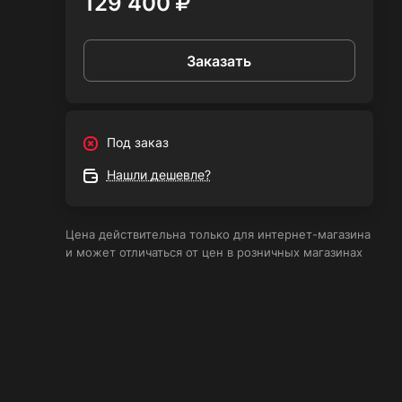
129 400
Заказать
для
Под заказ
300
ния
Нашли дешевле?
стей
изм
 -
Цена действительна только для интернет-магазина
оту
и может отличаться от цен в розничных магазинах
о
лю с
BT,
нели
мощи
томат
х
ости