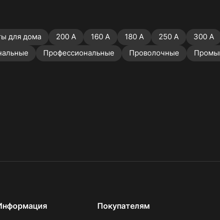
ы для дома
200 А
160 А
180 А
250 А
300 А
нальные
Профессиональные
Проволочные
Промы
Информация
Покупателям