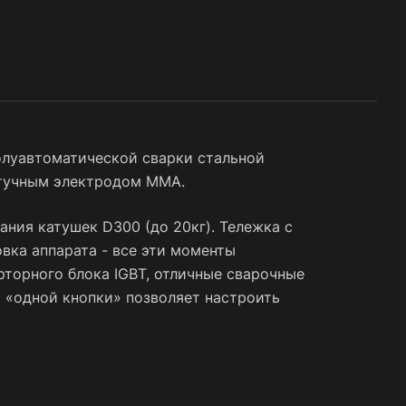
ния
огии
с
олуавтоматической сварки стальной
штучным электродом MMA.
ния катушек D300 (до 20кг). Тележка с
вка аппарата - все эти моменты
торного блока IGBT, отличные сварочные
 «одной кнопки» позволяет настроить