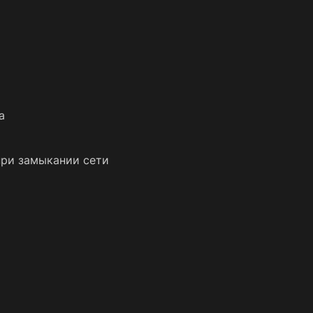
а
при замыкании сети