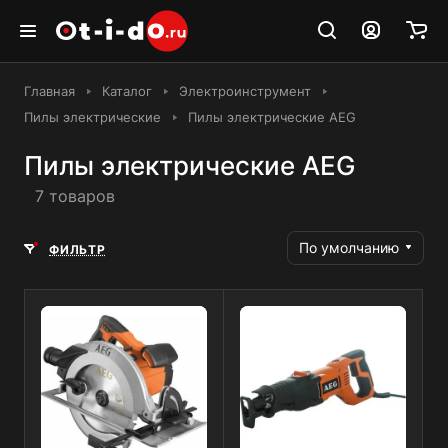
Главная
Каталог
Электроинструмент
Пилы электрические
Пилы электрические AEG
Пилы электрические AEG
7 товаров
По умолчанию
ФИЛЬТР