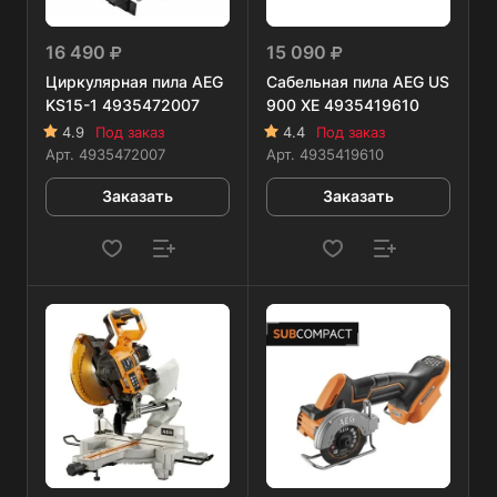
16 490
15 090
Циркулярная пила AEG
Сабельная пила AEG US
KS15-1 4935472007
900 XE 4935419610
4.9
Под заказ
4.4
Под заказ
Арт.
4935472007
Арт.
4935419610
Заказать
Заказать