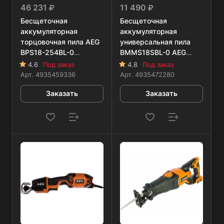
46 231
11 490
Бесщеточная
Бесщеточная
аккумуляторная
аккумуляторная
торцовочная пила AEG
универсальная пила
BPS18-254BL-0
BMMS18SBL-0 AEG
4935459336
4935472280
4.6
Под заказ
4.8
Под заказ
Арт.
4935459336
Арт.
4935472280
Заказать
Заказать