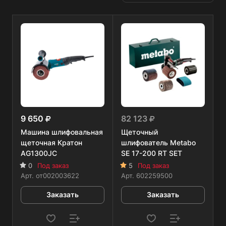
9 650
82 123
Машина шлифовальная
Щеточный
щеточная Кратон
шлифователь Metabo
AG1300JC
SE 17-200 RT SET
0
Под заказ
5
Под заказ
Арт.
от002003622
Арт.
602259500
Заказать
Заказать