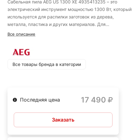
Сабельная пила AEG US 1300 XE 4935413235 – это
электрический инструмент мощностью 1300 Вт, который
используется для распилки заготовок из дерева,
металла, пластика и других материалов. Для
комфортной работы в конструкции рукоятки
Электронная регулировка скорости;
Все описание
предусмотрены эластичные прорезиненные накладки.
Регулируемая подошва - увеличивает срок службы
Преимущества AEG US 1300 XE 4935413235
полотна;
Полотна поворачиваются на 180 градусов - для
Все товары бренда в категории
удобства работы;
Рукоятка сабельной пилы оснащена прорезиненной
накладкой Soft Grip - для комфортной работы.
17 490
Последняя цена
Заказать