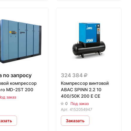
 по запросу
324 384
овой компрессор
Компрессор винтовой
ro MD-2ST 200
ABAC SPINN 2.2 10
400/50K 200 E CE
од заказ
0
Под заказ
Арт.
4152054947
казать
Заказать