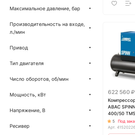
оборудования (на базе
Максимальное давление, бар
коаксиального безмасляного)
Безмасляный
Производительность на входе,
л./мин
Привод
Тип двигателя
Число оборотов, об/мин
622 560
Мощность, кВт
Компрессор
ABAC SPINN
Напряжение, В
400/50 TM5
5
Под зака
Ресивер
Арт.
4152022