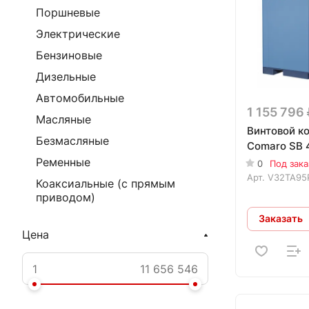
Поршневые
Электрические
Бензиновые
Дизельные
Автомобильные
1 155 796
Масляные
Винтовой к
Безмасляные
Comaro SB 
Ременные
0
Под зака
Арт.
V32TA95
Коаксиальные (с прямым
приводом)
Заказать
Цена