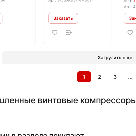
0
П
Арт.
4
Заказать
За
Загрузить еще
1
2
3
...
ленные винтовые компрессоры
ми в разделе покупают