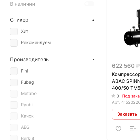
В наличии
Стикер
Хит
Рекомендуем
Производитель
622 560
Fini
Компрессор
ABAC SPINN
Fubag
400/50 TM5
Metabo
0
Под зака
Арт.
4152022
Ryobi
Заказать
Качок
AEG
Berkut