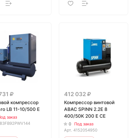
 731
412 032
овой компрессор
Компрессор винтовой
o LB 11-10/500 E
ABAC SPINN 2.2E 8
400/50K 200 E CE
од заказ
83FB92PWV144
0
Под заказ
Арт.
4152054950