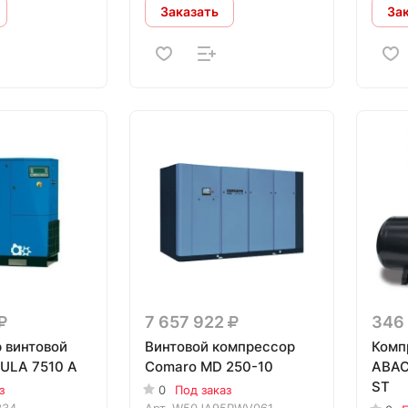
Заказать
За
7 657 922
346
 винтовой
Винтовой компрессор
Комп
ULA 7510 A
Comaro MD 250-10
ABAC
ST
з
0
Под заказ
334
Арт.
W50JA95PWV061