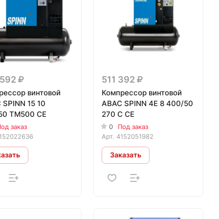
 592
511 392
рессор винтовой
Компрессор винтовой
 SPINN 15 10
ABAC SPINN 4E 8 400/50
50 TM500 CE
270 C CE
од заказ
0
Под заказ
152022636
Арт.
4152051982
казать
Заказать