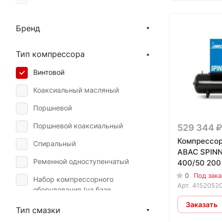
Aurora
Бренд
ABAC
Comaro
Тип компрессора
Вихрь
Винтовой
Кратон
Коаксиальный масляный
Поршневой
Поршневой коаксиальный
529 344
Компрессор
Спиральный
ABAC SPINN 
Ременной одноступенчатый
400/50 200
0
Под зака
Набор компрессорного
Арт.
4152052
оборудования (на базе
коаксиального масляного)
Заказать
Тип смазки
Набор компрессорного