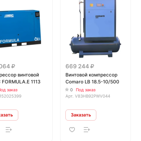
 064
669 244
рессор винтовой
Винтовой компрессор
 FORMULA.E 1113
Comaro LB 18.5-10/500
од заказ
0
Под заказ
152025399
Арт.
V83HB92PWV044
казать
Заказать