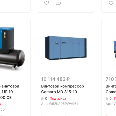
10 114 482
710
 винтовой
Винтовой компрессор
Винт
 11E 10
Comaro MD 315-10
Comar
00 CE
0
Под заказ
0
П
Арт.
W52KA95PWV061
Арт.
V
з
650