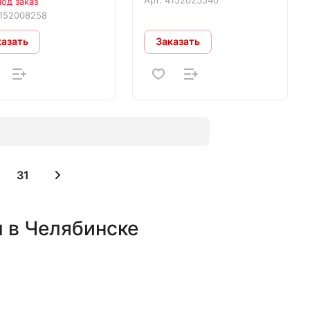
од заказ
152008258
казать
Заказать
31
 в Челябинске