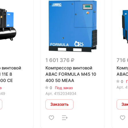
1 601 376
716
 винтовой
Компрессор винтовой
Комп
 11E 8
ABAC FORMULA M45 10
ABAC
00 CE
400 50 MEAA
0
П
Арт.
4
з
0
Под заказ
649
Арт.
4152034934
Заказать
За