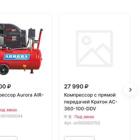
600
27 990
ессор Aurora AIR-
Компрессор с прямой
передачей Кратон AC-
360-100-DDV
од заказ
т001000044
0
Под заказ
Арт.
от002003753