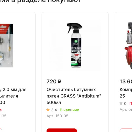
720
13 
 2.0 мм для
Очиститель битумных
Компр
ылителя
пятен GRASS "Antibitum"
25
00
500мл
0
П
Арт.
о
з
3.4
В наличии
135
Арт.
150105