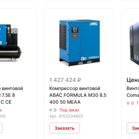
1 427 424
Цена
 винтовой
Компрессор винтовой
Винт
7.5E 8
ABAC FORMULA M30 8.5
Coma
 C CE
400 50 MEAA
0
П
з
0
Под заказ
000
Арт.
4152034925
Заказать
За