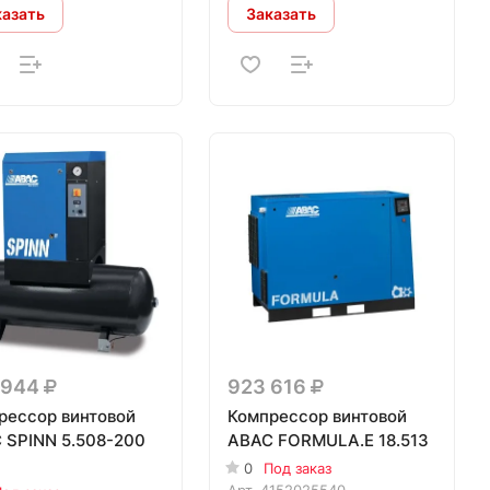
казать
Заказать
 944
923 616
рессор винтовой
Компрессор винтовой
 SPINN 5.508-200
ABAC FORMULA.E 18.513
0
Под заказ
Арт.
4152025540