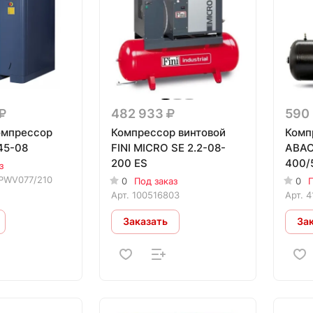
482 933
590
омпрессор
Компрессор винтовой
Комп
45-08
FINI MICRO SE 2.2-08-
ABAC
200 ES
400/
з
PWV077/210
0
Под заказ
0
П
Арт.
100516803
Арт.
4
Заказать
За