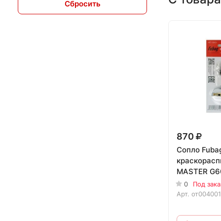
Сбросить
870
Сопло Fubag
краскорасп
MASTER G6
0
Под зака
Арт.
от004001