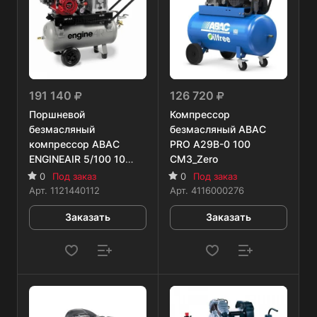
191 140
126 720
Поршневой
Компрессор
безмасляный
безмасляный ABAC
компрессор ABAC
PRO A29B-0 100
ENGINEAIR 5/100 10
CM3_Zero
PETROL
0
Под заказ
0
Под заказ
Арт.
1121440112
Арт.
4116000276
Заказать
Заказать