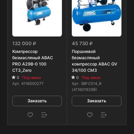
132 000
45 730
Компрессор
Поршневой
безмасляный ABAC
безмасляный
PRO A29B-0 100
компрессор ABAC GV
CT3_Zero
34/100 CM3
0
Под заказ
0
Под заказ
Арт.
4116000277
Арт.
3BFC514_R
(4116019298)
Заказать
Заказать