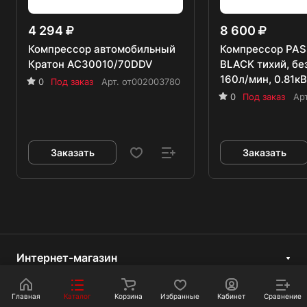
4 294
8 600
Компрессор автомобильный
Компрессор PA
Кратон AC30010/70DDV
BLACK тихий, без
160л/мин, 0.81кВ
0
Под заказ
Арт.
от002003780
0
Под заказ
Ар
Заказать
Заказать
Интернет-магазин
Компания
Главная
Каталог
Корзина
Избранные
Кабинет
Сравнение
Информация