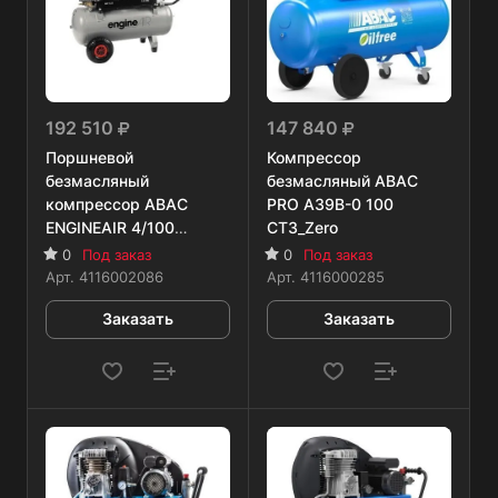
192 510
147 840
Поршневой
Компрессор
безмасляный
безмасляный ABAC
компрессор ABAC
PRO A39B-0 100
ENGINEAIR 4/100
CT3_Zero
PETROL
0
Под заказ
0
Под заказ
Арт.
4116002086
Арт.
4116000285
Заказать
Заказать