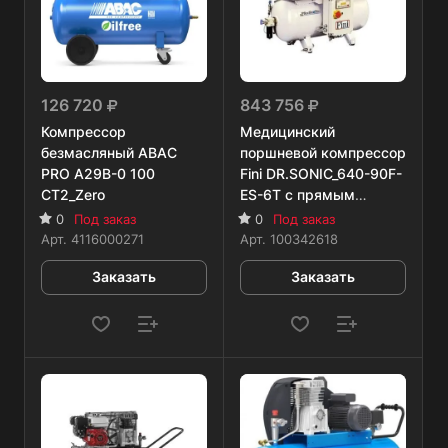
126 720
843 756
Компрессор
Медицинский
безмасляный ABAC
поршневой компрессор
PRO A29B-0 100
Fini DR.SONIC_640-90F-
CT2_Zero
ES-6T с прямым
приводом
0
Под заказ
0
Под заказ
Арт.
4116000271
Арт.
100342618
Заказать
Заказать