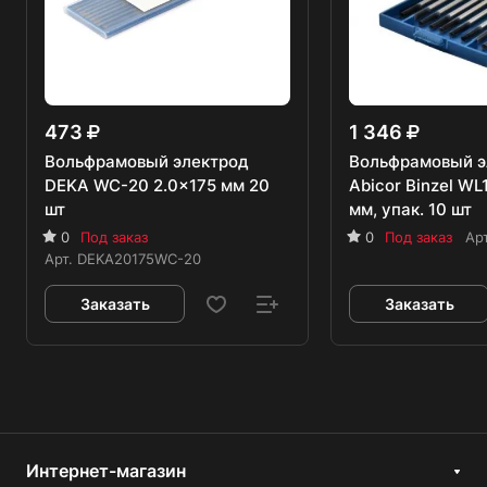
473
1 346
Вольфрамовый электрод
Вольфрамовый э
DEKA WC-20 2.0x175 мм 20
Abicor Binzel WL
шт
мм, упак. 10 шт
0
Под заказ
0
Под заказ
Ар
Арт.
DEKA20175WC-20
Заказать
Заказать
Интернет-магазин