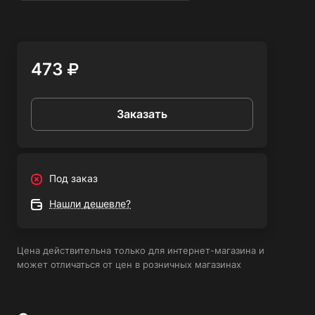
удобным и экономичным для использования;
Подходят для различных видов сварки, включая TIG-
сварку и плазменную резку;
Используются в различных сферах применения, включая
473
автомобильную промышленность, судостроение,
аэрокосмическую отрасль и другие.
Заказать
Вольфрамовые электроды DEKA WC-20 2.0x175 мм 20
шт являются надежным и эффективным инструментом
для сварки и резки. Они обеспечивают высокую
Под заказ
качество работы, долгий срок службы и удобство
Нашли дешевле?
использования. Благодаря своим преимуществам, эти
электроды широко применяются в различных отраслях
промышленности.
Цена действительна только для интернет-магазина и
может отличаться от цен в розничных магазинах