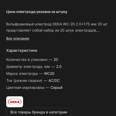
Цена электрода указана за штуку
Вольфрамовый электрод DEKA WC-20 2.0x175 мм 20 шт
представляет собой набор из 20 штук электродов,
изготовленных из вольфрама. Они имеют диаметр 2.0
Все описание
мм и длину 175 мм.
Характеристики
Основные преимущества вольфрамовых электродов
Количество в упаковке
—
20
DEKA WC-20:
Диаметр электрода, мм
—
2.0
Марка электрода
—
WC20
Высокая степень чистоты материала, что обеспечивает
стабильность в работе;
Ток (режим сварки)
—
AC/DC
Отличная стойкость к высоким температурам и
Цветная маркировка
—
Серый
коррозии;
Долгий срок службы, что позволяет экономить на замене
электродов;
Удобная упаковка в наборе по 20 штук, что делает его
Все товары бренда в категории