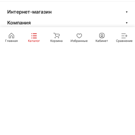
Интернет-магазин
Компания
Информация
Главная
Каталог
Корзина
Избранные
Кабинет
Сравнение
Покупателям
Контакты
+7 351 750-10-20
sale@ot-i-do.ru
Челябинск, ул. Луценко, 2
© 2026 Интернет-магазин «От и До.ру»