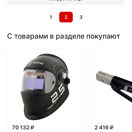
1
2
3
С товарами в разделе покупают
70 132
2 416